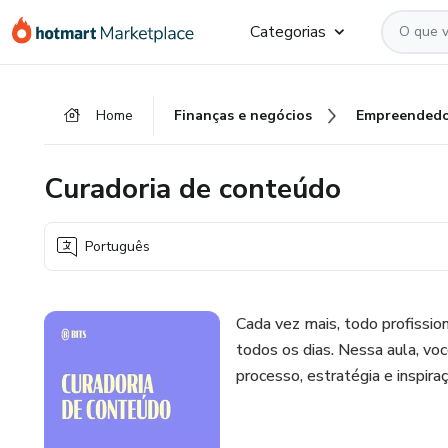
Ir
Ir
Ir
Categorias
para
para
para
o
o
o
conteúdo
pagamento
rodapé
Home
Finanças e negócios
Empreendedo
principal
Curadoria de conteúdo
Português
Cada vez mais, todo profissio
todos os dias. Nessa aula, voc
processo, estratégia e inspira