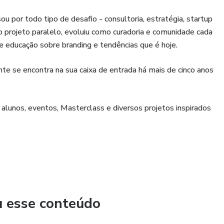
 por todo tipo de desafio - consultoria, estratégia, startup
rojeto paralelo, evoluiu como curadoria e comunidade cada
e educação sobre branding e tendências que é hoje.
nte se encontra na sua caixa de entrada há mais de cinco anos
 alunos, eventos, Masterclass e diversos projetos inspirados
 porque eu escolhi um formato que eu gosto de criar e
encontro satisfação a cada semana, a cada passo dessa
que me trouxeram até aqui serão compartilhadas nesta aula.
u esse conteúdo