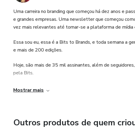
Uma carreira no branding que começou há dez anos e passou
e grandes empresas. Uma newsletter que começou como p
vez mais relevantes até tornar-se a plataforma de mídia 
Essa sou eu, essa é a Bits to Brands, e toda semana a ge
e mais de 200 edições.
Hoje, são mais de 35 mil assinantes, além de seguidores,
pela Bits.
A principal estratégia é a consistência, que só é possível
Mostrar mais
consumir, uma frequência que cabe na rotina e porque eu 
trajetória, a cada edição.
As várias outras ferramentas, reflexões, táticas e dicas 
Outros produtos de quem crio
Espero te encontrar lá 🙂