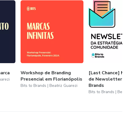
ww.linkedin.com/in/beatrizguarezi/
s://bitstobrands.substack.com/
arca
Workshop de Branding
[Last Chance] Ma
Presencial em Florianópolis
de Newsletter po
uarezi
Brands
Bits to Brands | Beatriz Guarezi
Bits to Brands | Beatr