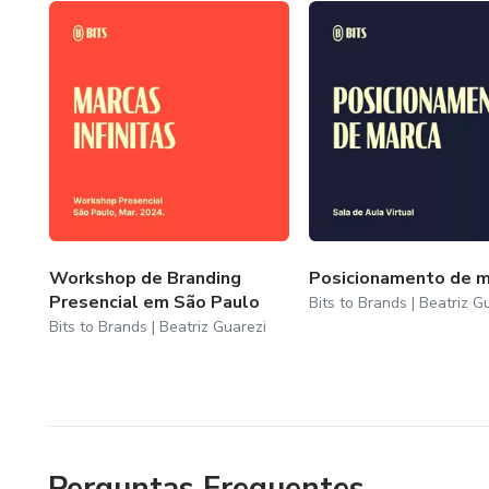
Você encontra mais informações sobre mim em: https://w
E pode conhecer mais e assinar a Bits to Brands em: http
Workshop de Branding
Posicionamento de m
Presencial em São Paulo
Bits to Brands | Beatriz G
Bits to Brands | Beatriz Guarezi
Perguntas Frequentes