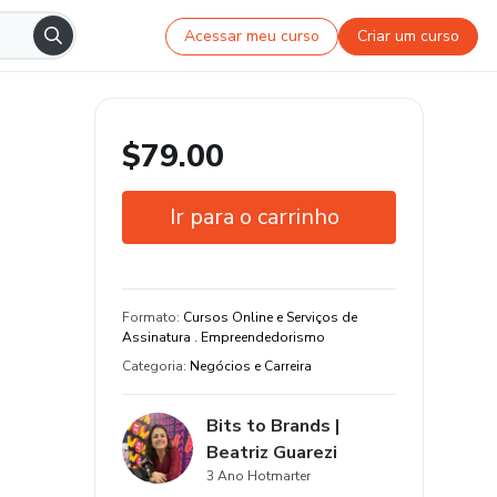
Acessar meu curso
Criar um curso
$79.00
Ir para o carrinho
Garantia de 7 dias
Estude do seu jeito e em qualquer
Formato
:
Cursos Online e Serviços de
dispositivo
Assinatura . Empreendedorismo
Categoria
:
Negócios e Carreira
Bits to Brands |
Beatriz Guarezi
3 Ano Hotmarter