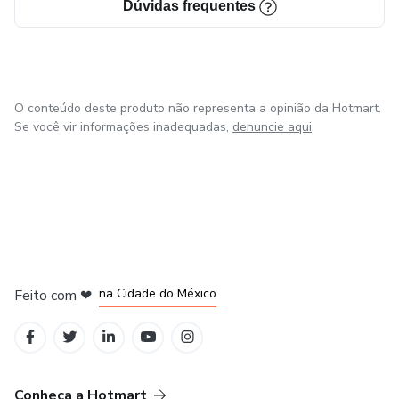
Dúvidas frequentes
todo o conhecimento e experiência.
O conteúdo deste produto não representa a opinião da Hotmart.
Se você vir informações inadequadas,
denuncie aqui
em Bogotá
em Amsterdam
em Madrid
na Cidade do México
Feito com
❤
em Belo Horizonte
Conheça a Hotmart