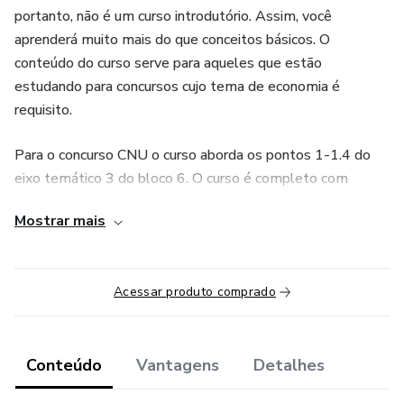
portanto, não é um curso introdutório. Assim, você
aprenderá muito mais do que conceitos básicos. O
conteúdo do curso serve para aqueles que estão
estudando para concursos cujo tema de economia é
requisito.
Para o concurso CNU o curso aborda os pontos 1-1.4 do
eixo temático 3 do bloco 6. O curso é completo com
abordagens avançadas e resoluções de exercícios. Garanto
Mostrar mais
que após o curso você vai gabaritar nesse tema.
Tenho experiência de mais de 10 anos de docência e mais
Acessar produto comprado
de 500 alunos ja se beneficiaram desse curso; muitos
aprovados em concursos e pós-graduação nas mais
prestigiosas universidades como, por exemplo, USP,
Unicamp, UFU etc. O professor é formado em economia
Conteúdo
Vantagens
Detalhes
com doutorado em economia aplicada pela USP, tendo