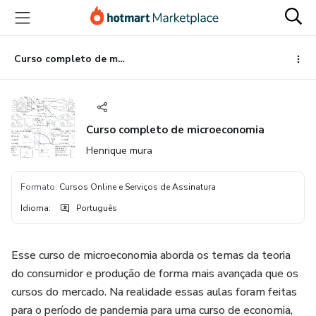
Ir
Ir
Ir
para
para
para
o
o
o
conteúdo
pagamento
rodapé
Curso completo de microeconomia
principal
Curso completo de microeconomia
Henrique mura
Formato
:
Cursos Online e Serviços de Assinatura
Idioma
:
Português
Esse curso de microeconomia aborda os temas da teoria
do consumidor e produção de forma mais avançada que os
cursos do mercado. Na realidade essas aulas foram feitas
para o período de pandemia para uma curso de economia,