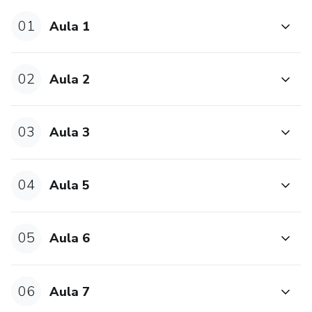
ganhado diversos prêmios.
01
Aula 1
Livro base das aula é o
Pindyck, Robert S., Daniel L. Rubinfeld, and Esther
02
Aula 2
Rabasco. Microeconomia. Pearson Educación, 2013.
Varian, Hal R. Microeconomia-princípios básicos. Elsevier
03
Aula 3
Brasil, 2006.
04
Aula 5
05
Aula 6
06
Aula 7