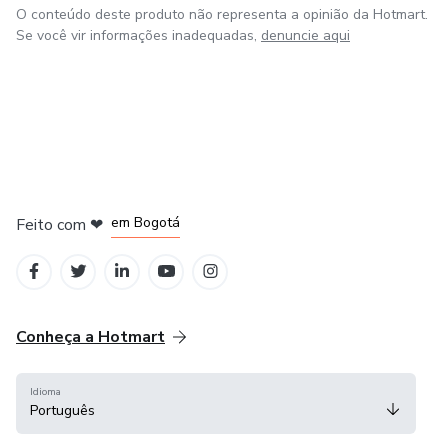
O conteúdo deste produto não representa a opinião da Hotmart.
Se você vir informações inadequadas,
denuncie aqui
em Amsterdam
em Madrid
em Bogotá
Feito com
❤
em Belo Horizonte
na Cidade do México
Conheça a Hotmart
Idioma
Português