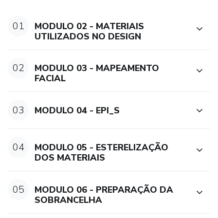
MODULO 02 - MATERIAIS UTILIZADOS NO DESIGN
01
MODULO 02 - MATERIAIS
MODULO 03 - MAPEAMENTO FACIAL
UTILIZADOS NO DESIGN
MODULO 04 - EPI_S
02
MODULO 03 - MAPEAMENTO
FACIAL
MODULO 05 - ESTERELIZAÇÃO DOS MATERIAIS
MODULO 06 - PREPARAÇÃO DA SOBRANCELHA
03
MODULO 04 - EPI_S
MODULO 07 - HENA
04
MODULO 05 - ESTERELIZAÇÃO
MODULO 08 - DESIGNER AVANÇADO
DOS MATERIAIS
MODULO 09 - AUTO SOBRANCELHAS
05
MODULO 06 - PREPARAÇÃO DA
SOBRANCELHA
MODULO 10 - BÔNUS