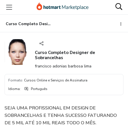
Ir
Ir
Ir
para
para
para
o
o
o
conteúdo
pagamento
rodapé
Curso Completo Designer de Sobrancelhas
principal
Curso Completo Designer de
Sobrancelhas
francisco adonias barbosa lima
Formato
:
Cursos Online e Serviços de Assinatura
Idioma
:
Português
SEJA UMA PROFISSIONAL EM DESIGN DE
SOBRANCELHAS E TENHA SUCESSO FATURANDO
DE 5 MIL ATÉ 10 MIL REAIS TODO O MÊS.