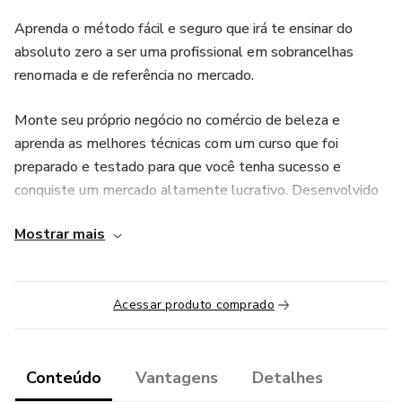
Aprenda o método fácil e seguro que irá te ensinar do
absoluto zero a ser uma profissional em sobrancelhas
renomada e de referência no mercado.
Monte seu próprio negócio no comércio de beleza e
aprenda as melhores técnicas com um curso que foi
preparado e testado para que você tenha sucesso e
conquiste um mercado altamente lucrativo. Desenvolvido
por uma profissional que já trabalha na área e é referência
Mostrar mais
no ramo de beleza facial.
Vídeo-Aulas em 10 Módulos.
Acessar produto comprado
Conteúdo do Curso:
MODULO 01 - BOAS VINDAS 💕
Conteúdo
Vantagens
Detalhes