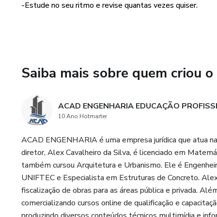
-Estude no seu ritmo e revise quantas vezes quiser.
Anatomia e Fisiologia Humana
Sistema Nervoso
Sistema Nervoso Central
Saiba mais sobre quem criou o
Tronco Encefálico
ACAD ENGENHARIA EDUCAÇÃO PROFISS
Medula Espinhal
10 Ano Hotmarter
Citologia e Histologia Celular
ACAD ENGENHARIA é uma empresa jurídica que atua na ár
diretor, Alex Cavalheiro da Silva, é licenciado em Matem
Sistema Nervoso Periférico
também cursou Arquitetura e Urbanismo. Ele é Engenheiro
UNIFTEC e Especialista em Estruturas de Concreto. Ale
Genética Humana
fiscalização de obras para as áreas pública e privada. Al
comercializando cursos online de qualificação e capacitaçã
Microscopia Óptica
produzindo diversos conteúdos técnicos multimídia e info