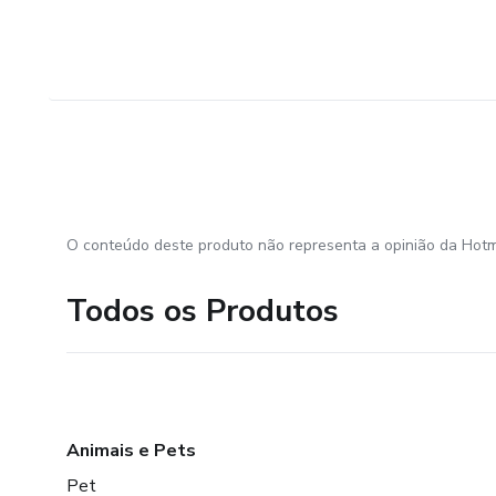
Hematologia Clínica - Vírus
Nossas Vantagens:
-Certificado Reconhecido.
-Suporte online de Segunda/S
O conteúdo deste produto não representa a opinião da Hotm
-Aulas de qualidade com apre
Todos os Produtos
-Estude no seu ritmo e revise
Animais e Pets
Pet