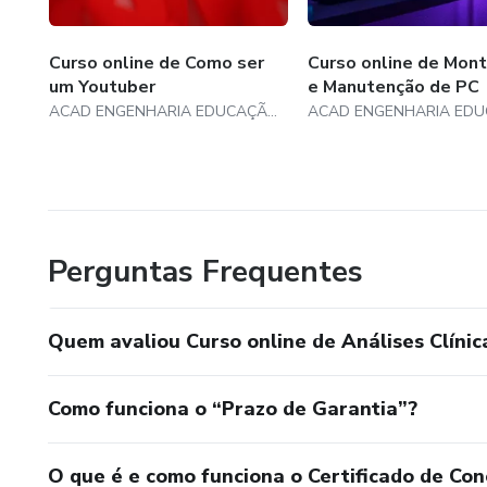
Imunologia Antígeno e Antico
Curso online de Como ser
Curso online de Mon
um Youtuber
e Manutenção de PC
Imunoglobolinas
ACAD ENGENHARIA EDUCAÇÃO PROFISSIONAL
Imunologia Soros e Vacinas
Imunologia Doenças Autoimu
Urinálise
Perguntas Frequentes
Urinálise Parte 2
Quem avaliou Curso online de Análises Clínic
Urinálise Parte 3
Como funciona o “Prazo de Garantia”?
Urinalise Atlas
Parasitologia Clínica
O que é e como funciona o Certificado de Con