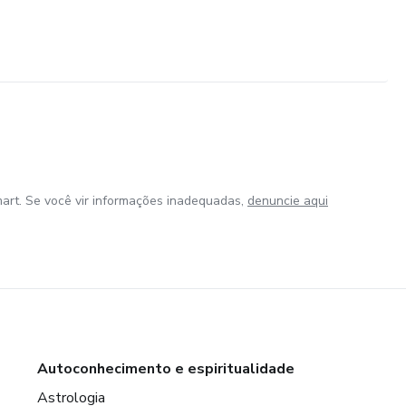
ábado das 8 até as 18 horas.
art. Se você vir informações inadequadas,
denuncie aqui
ndizado garantido.
 quantas vezes quiser.
Autoconhecimento e espiritualidade
Astrologia