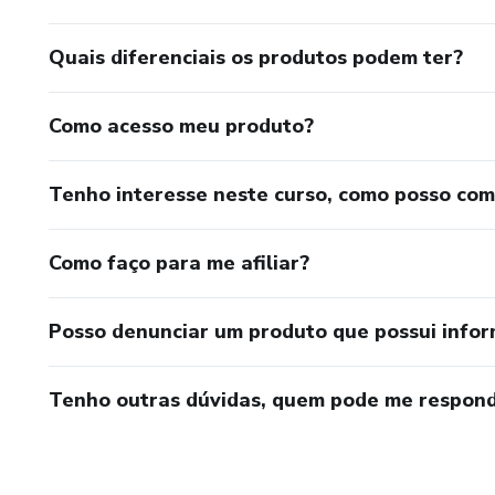
Parasitologia - Clínica - Parte 
Quais diferenciais os produtos podem ter?
Parasitologia - Clínica - Parte I
Como acesso meu produto?
Hematologia Clínica
Tenho interesse neste curso, como posso co
Hematologia Clínica - Série 
Hematologia Clínica - Série B
Como faço para me afiliar?
Hematologia Clínica - Série P
Posso denunciar um produto que possui info
Hematologia Clínica - Bactéri
Tenho outras dúvidas, quem pode me respond
Hematologia Clínica - Fungos
Hematologia Clínica - Qualid