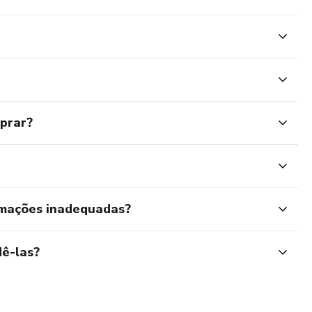
II
II
mprar?
Vermelha
ranca
laquetária
rmações inadequadas?
as
ê-las?
ade na Hematologia