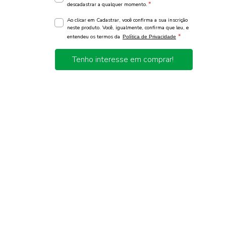
*
descadastrar a qualquer momento.
Ao clicar em Cadastrar, você confirma a sua inscrição
neste produto. Você, igualmente, confirma que leu, e
*
entendeu os termos da
Política de Privacidade
Tenho interesse em comprar!