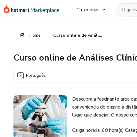
Ir
Ir
Ir
Categorias
para
para
para
o
o
o
conteúdo
pagamento
rodapé
Home
Curso online de Análises Clínicas
principal
Curso online de Análises Clíni
Português
Descubra a fascinante área da
conveniência do ensino à distâ
lugar que desejar. O nosso cu
Carga horária: 60 hora(s) Categ