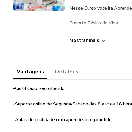
Nesse Curso você ira Aprende
Suporte Básico de Vida
Biossegurança
Mostrar mais
Biossegurança e Ética - Parte 
Biossegurança e Ética - Parte I
Vantagens
Detalhes
Biossegurança e Ética - Parte
-Certificado Reconhecido.
Anatomia e Fisiologia Human
-Suporte online de Segunda/Sábado das 8 até as 18 hora
Anatomia e Fisiologia Humana 
-Aulas de qualidade com aprendizado garantido.
Anatomia e Fisiologia Humana (