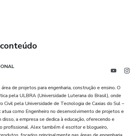
 (Sistema Muscular) - Parte IV
 conteúdo
IONAL
ea de projetos para engenharia, construção e ensino. O
ática pela ULBRA (Universidade Luterana do Brasil), onde
 Civil pela Universidade de Tecnologia de Caxias do Sul –
x atua como Engenheiro no desenvolvimento de projetos e
ém disso, a empresa se dedica à educação, oferecendo e
o profissional. Alex também é escritor e blogueiro,
produtos, focados principalmente nas áreas de engenharia.