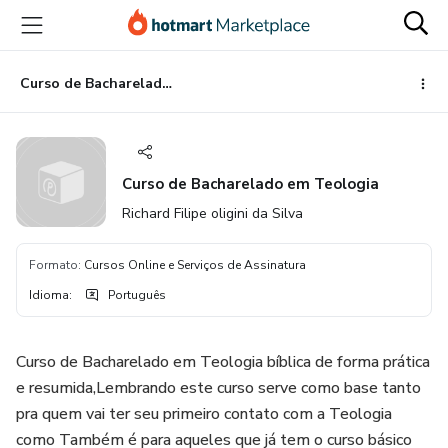
Ir
Ir
Ir
para
para
para
o
o
o
conteúdo
pagamento
rodapé
Curso de Bacharelado em Teologia
principal
Curso de Bacharelado em Teologia
Richard Filipe oligini da Silva
Formato
:
Cursos Online e Serviços de Assinatura
Idioma
:
Português
Curso de Bacharelado em Teologia bíblica de forma prática
e resumida,Lembrando este curso serve como base tanto
pra quem vai ter seu primeiro contato com a Teologia
como Também é para aqueles que já tem o curso básico