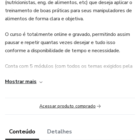
(nutricionistas, eng. de alimentos, etc) que deseja aplicar o
treinamento de boas práticas para seus manipuladores de
alimentos de forma clara e objetiva.
O curso é totalmente online e gravado, permitindo assim
pausar e repetir quantas vezes desejar e tudo isso
conforme a disponibilidade de tempo e necessidade.
Conta com 5 módulos (com todos os temas exigidos pela
vigilância sanitária) e 1 módulo bônus de presente! As
Mostrar mais
aulas são de até 20 min, o que permite clareza e
objetividade.
Após a conclusão do curso é emitido o certificado de
Acessar produto comprado
participação.
Conteúdo
Detalhes