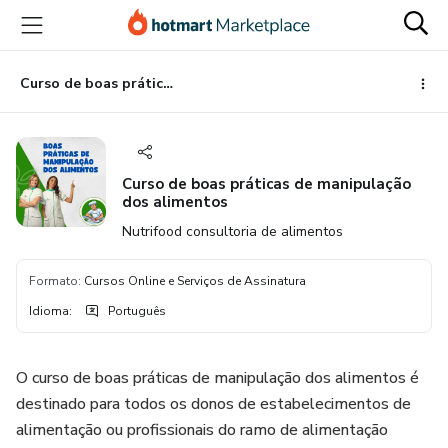
Ir
Ir
Ir
para
para
para
o
o
o
conteúdo
pagamento
rodapé
Curso de boas práticas de manipulação dos alimentos
principal
Curso de boas práticas de manipulação
dos alimentos
Nutrifood consultoria de alimentos
Formato
:
Cursos Online e Serviços de Assinatura
Idioma
:
Português
O curso de boas práticas de manipulação dos alimentos é
destinado para todos os donos de estabelecimentos de
alimentação ou profissionais do ramo de alimentação