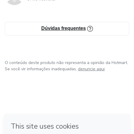
Dúvidas frequentes
O conteúdo deste produto não representa a opinião da Hotmart.
Se você vir informações inadequadas,
denuncie aqui
em Bogotá
em Amsterdam
em Madrid
na Cidade do México
Feito com
❤
em Belo Horizonte