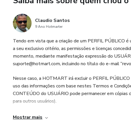
Saiba mais sobre quem criou o
Claudio Santos
9 Ano Hotmarter
Tendo em vista que a criação de um PERFIL PÚBLICO é u
a seu exclusivo critério, as permissões e licenças conc
momento, mediante manifestação expressão do USUÁRIO 
suporte@hotmart.com, incluindo no título do e-mail “rev
Nesse caso, a HOTMART irá excluir o PERFIL PÚBLICO 
uso das informações com base nestes Termos e Condições
CONTEÚDO do USUÁRIO pode permanecer em cópias de ba
para outros usuários).
O conteúdo do PERFIL PÚBLICO pode continuar aparecend
Mostrar mais
com outras pessoas e organizações, durante a vigência da