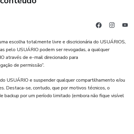
 conteúdo
ma escolha totalmente livre e discricionária do USUÁRIOS,
edidas pelo USUÁRIO podem ser revogadas, a qualquer
através de e-mail direcionado para
ogação de permissão”.
do USUÁRIO e suspender qualquer compartilhamento e/ou
. Destaca-se, contudo, que por motivos técnicos, o
ckup por um período limitado (embora não fique visível
o tendo em vista que este pode ter sido compartilhado
s permissões aqui concedidas, não sendo possível controlar a