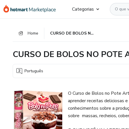
Ir
Ir
Ir
Categorias
para
para
para
o
o
o
conteúdo
pagamento
rodapé
Home
CURSO DE BOLOS NO POTE ARTESANAL
principal
CURSO DE BOLOS NO POTE 
Português
O Curso de Bolos no Pote Arte
aprender receitas deliciosas 
conhecimentos sobre a produç
sobre massas, recheios, cobe