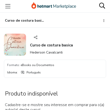
Ir
Ir
Ir
para
para
para
o
o
o
conteúdo
pagamento
rodapé
Curso de costura basica
principal
Curso de costura basica
Hederson Cavalcanti
Formato
:
eBooks ou Documentos
Idioma
:
Português
Produto indisponível
Cadastre-se e mostre seu interesse em comprar para o(a)
autor(a) deste curso!