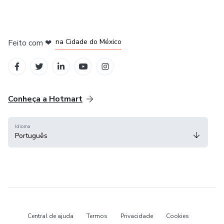
em Bogotá
em Amsterdam
em Madrid
na Cidade do México
Feito com
❤
em Belo Horizonte
Conheça a Hotmart
Idioma
Português
Central de ajuda
Termos
Privacidade
Cookies