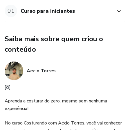
01
Curso para iniciantes
⸻
💭 Para quem é este curso?
Saiba mais sobre quem criou o
Para você que:
conteúdo
* Sempre teve vontade de aprender, mas não sabia por
onde começar
Aecio Torres
* Quer uma nova habilidade ou uma nova fonte de renda
* Busca um momento só seu, criativo e leve
Aprenda a costurar do zero, mesmo sem nenhuma
⸻
experiência!
🔥 Por que aprender costura?
No curso Costurando com Aécio Torres, você vai conhecer