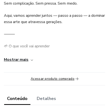
Sem complicação. Sem pressa. Sem medo.
Aqui, vamos aprender juntos — passo a passo — a dominar
essa arte que atravessa gerações.
⸻
🌱 O que você vai aprender
* Conhecer os materiais básicos de costura
Mostrar mais
* Entender como funciona a máquina
Acessar produto comprado
* Dar seus primeiros pontos com segurança
* Trabalhar com diferentes tipos de tecido
Conteúdo
Detalhes
* Criar suas primeiras peças