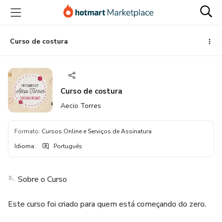
Ir
Ir
Ir
para
para
para
o
o
o
conteúdo
pagamento
rodapé
Curso de costura
principal
Curso de costura
Aecio Torres
Formato
:
Cursos Online e Serviços de Assinatura
Idioma
:
Português
🪡 Sobre o Curso
Este curso foi criado para quem está começando do zero.