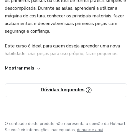
os primeiros passos da costura de forma prática, simples e
Porque costurar:
descomplicada. Durante as aulas, aprenderá a utilizar a
máquina de costura, conhecer os principais materiais, fazer
* Acalma a mente
acabamentos e desenvolver suas primeiras peças com
segurança e confiança.
* Desperta a criatividade
Este curso é ideal para quem deseja aprender uma nova
* Pode se transformar em renda
habilidade, criar peças para uso próprio, fazer pequenos
reparos ou até transformar a costura em uma fonte de
* E principalmente… conecta você com o que é feito à mão,
Mostrar mais
renda.
com cuidado e intenção
Você aprenderá:
Dúvidas frequentes
Como preparar e utilizar a máquina de costura;
Materiais e ferramentas essenciais;
O conteúdo deste produto não representa a opinião da Hotmart.
Tipos de tecidos, linhas e agulhas;
Se você vir informações inadequadas,
denuncie aqui