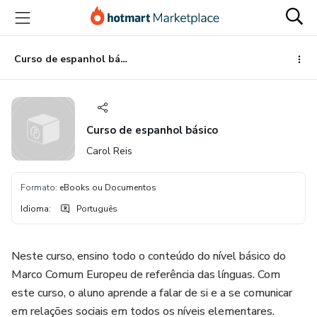
Ir
Ir
Ir
para
para
para
o
o
o
conteúdo
pagamento
rodapé
Curso de espanhol básico
principal
Curso de espanhol básico
Carol Reis
Formato
:
eBooks ou Documentos
Idioma
:
Português
Neste curso, ensino todo o conteúdo do nível básico do
Marco Comum Europeu de referência das línguas. Com
este curso, o aluno aprende a falar de si e a se comunicar
em relações sociais em todos os níveis elementares.