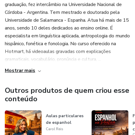
graduação, fez intercâmbio na Universidade Nacional de
Córdoba - Argentina. Tem mestrado e doutorado pela
Universidade de Salamanca - Espanha. Atua há mais de 15
anos, sendo 10 deles dedicados ao ensino online. É
especialista em linguística aplicada, antropologia do mundo
hispânico, fonética e fonologia. No curso oferecido na
Hotmart, há videoaulas gravadas com explicações
gramaticais, vocabulário, pronúncia e cultura, ...
Mostrar mais
Outros produtos de quem criou esse
conteúdo
Aulas particulares
F
de espanhol
p
c
Carol Reis
C