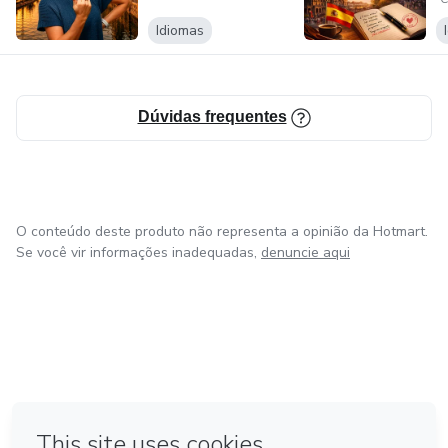
d
Idiomas
Dúvidas frequentes
O conteúdo deste produto não representa a opinião da Hotmart.
Se você vir informações inadequadas,
denuncie aqui
em Amsterdam
em Madrid
em Bogotá
Feito com
❤