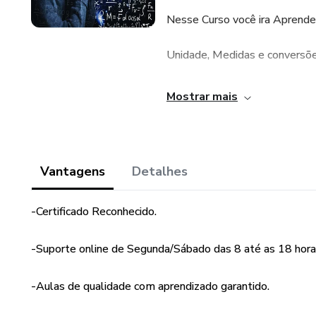
Nesse Curso você ira Aprende
Unidade, Medidas e conversõ
Ordem de grandeza
Mostrar mais
Grandeza escalares
Decomposição vetorial
Vantagens
Detalhes
Princípios da
-Certificado Reconhecido.
Reflexão
-Suporte online de Segunda/Sábado das 8 até as 18 hora
Aprendendo a achar resultant
-Aulas de qualidade com aprendizado garantido.
Exercícios