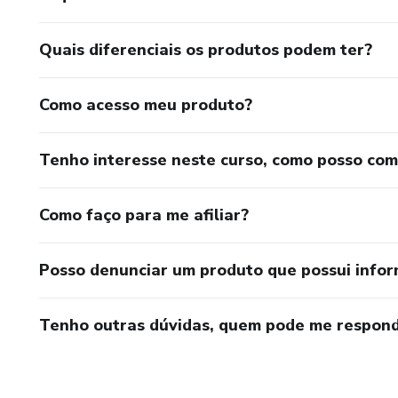
Exercícios
Quais diferenciais os produtos podem ter?
Leis de newton
Como acesso meu produto?
Exercícios
Tenho interesse neste curso, como posso co
Diferenciando Grandezas Escal
Diferenciando Grandezas Escala
Como faço para me afiliar?
Fenômenos ondulatórios I
Posso denunciar um produto que possui info
Fenômenos ondulatórios II
Tenho outras dúvidas, quem pode me respond
Nossas Vantagens:
-Certificado Reconhecido.