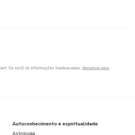
ábado das 8 até as 18 horas.
ndizado garantido.
 quantas vezes quiser.
art. Se você vir informações inadequadas,
denuncie aqui
Autoconhecimento e espiritualidade
Astrologia