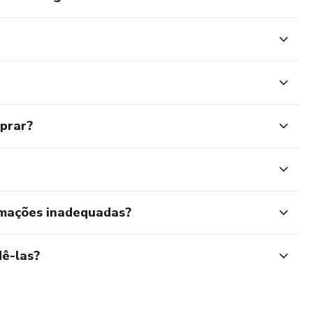
mprar?
ares e Vetoriais I
res e Vetoriais II
rmações inadequadas?
ê-las?