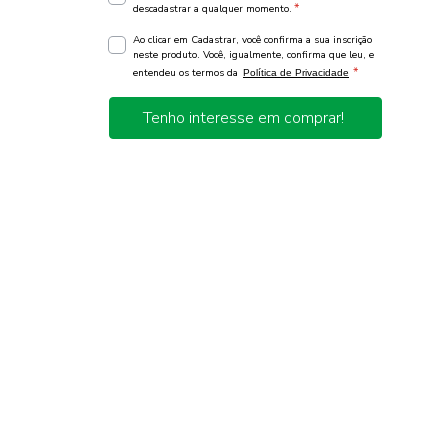
*
descadastrar a qualquer momento.
Ao clicar em Cadastrar, você confirma a sua inscrição
neste produto. Você, igualmente, confirma que leu, e
*
entendeu os termos da
Política de Privacidade
Tenho interesse em comprar!