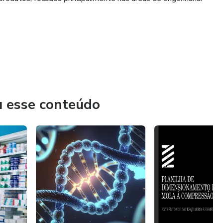
ejdxdjN1cXg5dTVq
u esse conteúdo
=NjM2bGVobTVqeW5u
2414685&mibextid=ZbWKwL
04?si=hYlq2HxHv39jsWdL