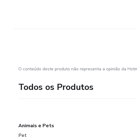
-Suporte online de Segunda/S
-Aulas de qualidade com apre
-Estude no seu ritmo e revise
O conteúdo deste produto não representa a opinião da Hotm
Todos os Produtos
Animais e Pets
Pet