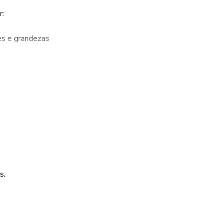
r:
es e grandezas
s.
es