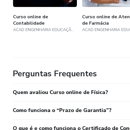
Aplicando equilíbrio
Curso online de
Curso online de Ate
Contabilidade
de Farmácia
Exercícios
ACAD ENGENHARIA EDUCAÇÃO PROFISSIONAL
Entendendo a pressão
Exercício
De onde vem o empuxo
Perguntas Frequentes
Exercícios
Quem avaliou Curso online de Física?
Exercícios permutados
Como funciona o “Prazo de Garantia”?
Exercícios permutados II
Reflexão e espelhos esférico
O que é e como funciona o Certificado de Con