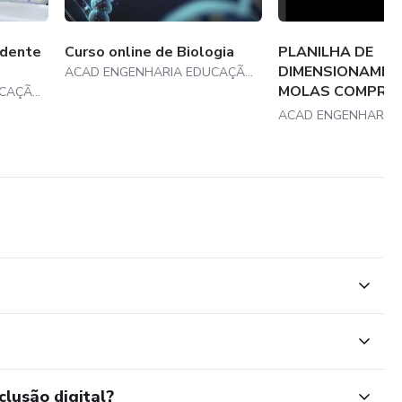
ndente
Curso online de Biologia
PLANILHA DE
DIMENSIONAMEN
ACAD ENGENHARIA EDUCAÇÃO PROFISSIONAL
MOLAS COMPRE
ACAD ENGENHARIA EDUCAÇÃO PROFISSIONAL
AXIAL
s
clusão digital?