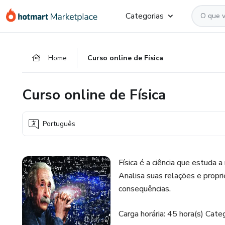
Ir
Ir
Ir
Categorias
para
para
para
o
o
o
conteúdo
pagamento
rodapé
Home
Curso online de Física
principal
Curso online de Física
Português
Física é a ciência que estuda
Analisa suas relações e propr
consequências.
Carga horária: 45 hora(s) Categ