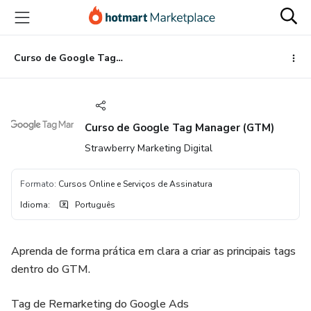
Ir
Ir
Ir
para
para
para
o
o
o
conteúdo
pagamento
rodapé
Curso de Google Tag Manager (GTM)
principal
Curso de Google Tag Manager (GTM)
Strawberry Marketing Digital
Formato
:
Cursos Online e Serviços de Assinatura
Idioma
:
Português
Aprenda de forma prática em clara a criar as principais tags
dentro do GTM.
Tag de Remarketing do Google Ads