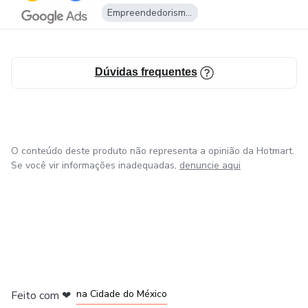
Empreendedorismo Digital
Dúvidas frequentes
O conteúdo deste produto não representa a opinião da Hotmart.
Se você vir informações inadequadas,
denuncie aqui
em Bogotá
em Amsterdam
em Madrid
na Cidade do México
Feito com
❤