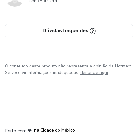
2 Ano Hotmarter
Dúvidas frequentes
O conteúdo deste produto não representa a opinião da Hotmart.
Se você vir informações inadequadas,
denuncie aqui
em Bogotá
em Amsterdam
em Madrid
na Cidade do México
Feito com
❤
em Belo Horizonte