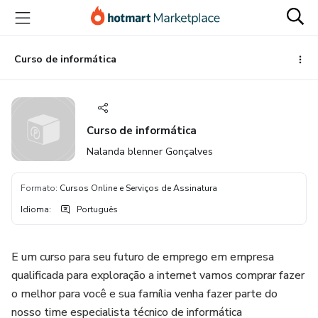
Ir
Ir
Ir
para
para
para
o
o
o
conteúdo
pagamento
rodapé
Curso de informática
principal
Curso de informática
Nalanda blenner Gonçalves
Formato
:
Cursos Online e Serviços de Assinatura
Idioma
:
Português
E um curso para seu futuro de emprego em empresa
qualificada para exploração a internet vamos comprar fazer
o melhor para você e sua família venha fazer parte do
nosso time especialista técnico de informática