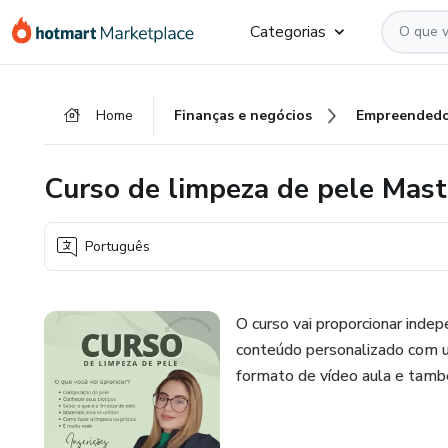
Ir
Ir
Ir
Categorias
para
para
para
o
o
o
conteúdo
pagamento
rodapé
Home
Finanças e negócios
Empreendedo
principal
Curso de limpeza de pele Mast
Português
O curso vai proporcionar indep
conteúdo personalizado com u
formato de vídeo aula e tam