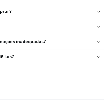
mprar?
rmações inadequadas?
ê-las?