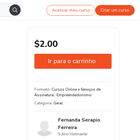
Acessar meu curso
Criar um curso
$2.00
Ir para o carrinho
Garantia de 7 dias
Estude do seu jeito e em qualquer
Formato
:
Cursos Online e Serviços de
dispositivo
Assinatura . Empreendedorismo
Categoria
:
Geral
Fernanda Serapio
Ferreira
5 Ano Hotmarter