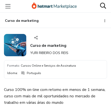
Ir
Ir
Ir
para
para
para
o
o
o
conteúdo
pagamento
rodapé
Curso de marketing
principal
Curso de marketing
YURI RIBEIRO DOS REIS
Formato
:
Cursos Online e Serviços de Assinatura
Idioma
:
Português
Curso 100% on-line com retorno em menos de 1 semana,
curso com mais de mil oportunidades no mercado de
trabalho em várias árias do mundo