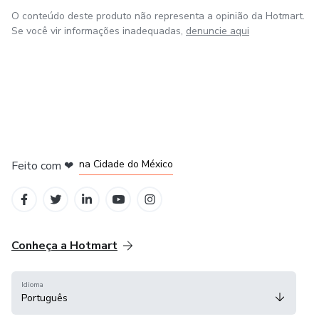
O conteúdo deste produto não representa a opinião da Hotmart.
Se você vir informações inadequadas,
denuncie aqui
em Bogotá
em Amsterdam
em Madrid
na Cidade do México
Feito com
❤
em Belo Horizonte
Conheça a Hotmart
Idioma
Português