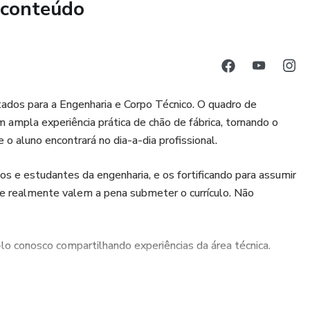
 conteúdo
ão e implementação do plano de inspeção.
abilidades dos empregadores e trabalhadores.
dos para a Engenharia e Corpo Técnico. O quadro de
or 1 ano.
ampla experiência prática de chão de fábrica, tornando o
o aluno encontrará no dia-a-dia profissional.
 e estudantes da engenharia, e os fortificando para assumir
ue realmente valem a pena submeter o currículo. Não
ê-lo conosco compartilhando experiências da área técnica.