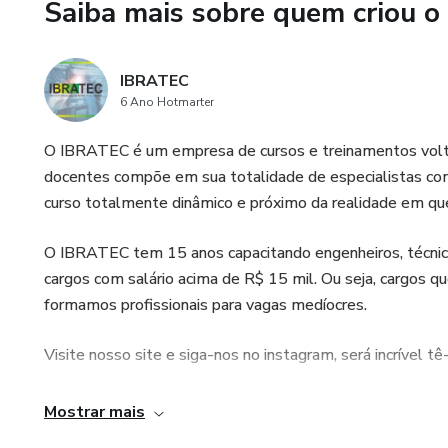
Saiba mais sobre quem criou o
e tubulações.
✅Plano de inspeção: Elaboraç
IBRATEC
6 Ano Hotmarter
✅Responsabilidades: Respons
O IBRATEC é um empresa de cursos e treinamentos volta
Acesso imediato e ilimitado p
docentes compõe em sua totalidade de especialistas com 
curso totalmente dinâmico e próximo da realidade em que 
O IBRATEC tem 15 anos capacitando engenheiros, técnicos
cargos com salário acima de R$ 15 mil. Ou seja, cargos q
formamos profissionais para vagas medíocres.
Visite nosso site e siga-nos no instagram, será incrível t
Site: www.institutoibra.com.br
Mostrar mais