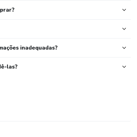
mprar?
rmações inadequadas?
ê-las?