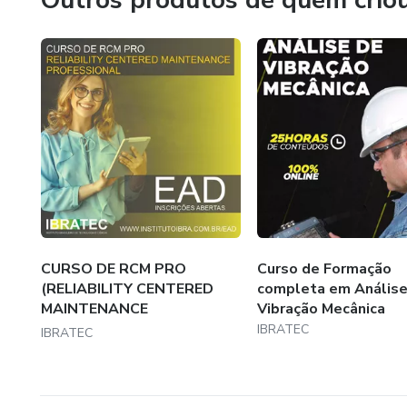
Outros produtos de quem crio
CURSO DE RCM PRO
Curso de Formação
(RELIABILITY CENTERED
completa em Análise
MAINTENANCE
Vibração Mecânica
PROFISSIO...
IBRATEC
IBRATEC