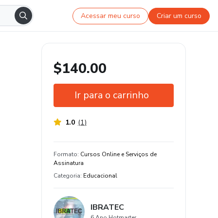
Acessar meu curso
Criar um curso
$140.00
Ir para o carrinho
1.0
(
1
)
Garantia de 7 dias
Estude do seu jeito e em qualquer
Formato
:
Cursos Online e Serviços de
dispositivo
Assinatura
Categoria
:
Educacional
20% de avaliações positivas
IBRATEC
6 Ano Hotmarter