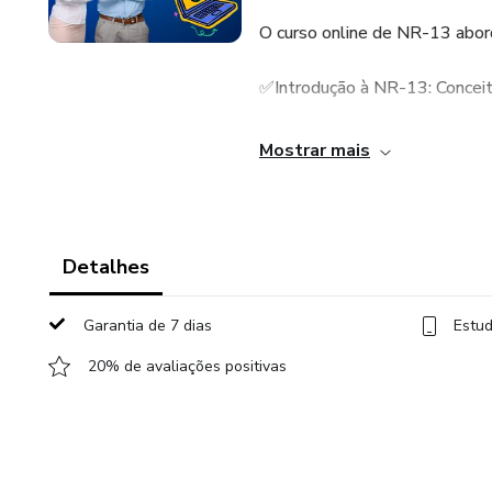
O curso online de NR-13 abor
✅Introdução à NR-13: Conceito
✅Caldeiras: Funcionamento, s
Mostrar mais
✅Vasos de pressão: Funcionam
manutenção.
Detalhes
✅Tubulações: Funcionamento, 
Garantia de 7 dias
Estud
✅Tanques metálicos de armaze
operação e manutenção.
20% de avaliações positivas
✅Documentação: Elaboração e
✅Inspeção e testes: Procedim