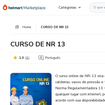
Ir
Ir
Ir
Categorias
para
para
para
o
o
o
conteúdo
pagamento
rodapé
Home
CURSO DE NR 13
principal
CURSO DE NR 13
1.0
(
1
)
Português
O curso online de NR-13 visa 
caldeiras, vasos de pressão e
Norma Regulamentadora 13. O 
qualquer lugar com internet, 
acordo com sua disponibilidad