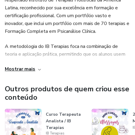
respeitado instituto de Terapias Holísticas da América
Latina, reconhecido por sua excelência em formação e
Ferramenta de análise prática para interpretação dos perfis
certificação profissional. Com um portfólio vasto e
numéricos
inovador, que inclui um portfólio com mais de 70 terapias e
Aplicação do conhecimento em atendimentos e relatórios
Formação Completa em Psicanálise Clínica.
personalizados
A metodologia do IB Terapias foca na combinação de
🌟 Módulo 3 – Mesa Radiônica Numerológica
teoria e aplicação prática, permitindo que os alunos usem
seus conhecimentos em diversas áreas.
Mostrar mais
Introdução e informações gerais sobre a Mesa
O formato de ensino a distância (EAD) oferece a
Como utilizar o Gráfico Pitagórico
flexibilidade de estudar no seu próprio ritmo, tornando a
Outros produtos de quem criou esse
formação acessível a todos. Ao concluir, você recebe uma
conteúdo
Uso do Oráculo Numerológico e Oráculo Astrológico
certificação profissional válida em todo o território nacional,
ideal para quem busca uma base sólida e abrangente em
Exercícios práticos e orientações para aplicação terapêutica
Curso Terapeuta
2
Terapias Holísticas.
Analista / IB
Terapias
I
🎓 Certificação IBterapias Inclusa:
IB Terapias