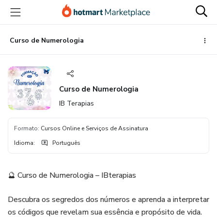
Ir
Ir
Ir
para
para
para
o
o
o
conteúdo
pagamento
rodapé
Curso de Numerologia
principal
Curso de Numerologia
IB Terapias
Formato
:
Cursos Online e Serviços de Assinatura
Idioma
:
Português
🔮 Curso de Numerologia – IBterapias
Descubra os segredos dos números e aprenda a interpretar
os códigos que revelam sua essência e propósito de vida.