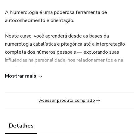
A Numerologia é uma poderosa ferramenta de
autoconhecimento e orientação.
Neste curso, você aprenderá desde as bases da
numerologia cabalística e pitagórica até a interpretação
completa dos números pessoais — explorando suas
influências na personalidade, nos relacionamentos e na
missão de vida.
Mostrar mais
Além disso, o curso apresenta o Analisador Numerológico
e a Mesa Radiônica Numerológica, ampliando a aplicação
prática do conhecimento numérico dentro da terapia
Acessar produto comprado
holística.
🧭 Conteúdo do Curso
Detalhes