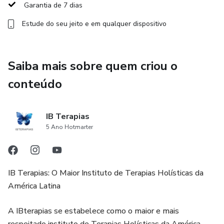
📘 Módulo 1 – Fundamentos e Interpretações
Garantia de 7 dias
Numerológicas
Estude do seu jeito e em qualquer dispositivo
Introdução à Numerologia
Origem dos sistemas numerológicos
Saiba mais sobre quem criou o
conteúdo
Numerologia Cabalística e Pitagórica
Significados dos números de 1 a 33
IB Terapias
5 Ano Hotmarter
Pedra Angular e Número Chave
Caminho da Vida e seu Significado
IB Terapias: O Maior Instituto de Terapias Holísticas da
América Latina
Número de Nascimento, Personalidade e Número Oculto
A IBterapias se estabelece como o maior e mais
🔢 Módulo 2 – Analisador Numerológico