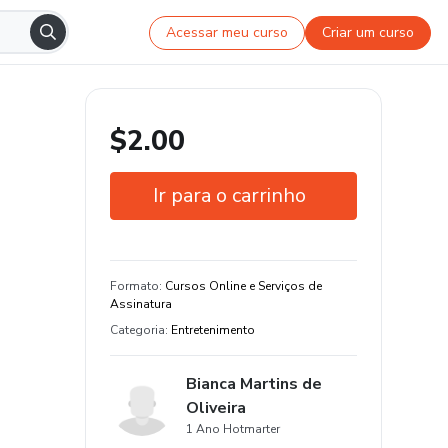
Acessar meu curso
Criar um curso
$2.00
Ir para o carrinho
Garantia de 30 dias
Estude do seu jeito e em qualquer
Formato
:
Cursos Online e Serviços de
dispositivo
Assinatura
Categoria
:
Entretenimento
Bianca Martins de
Oliveira
1 Ano Hotmarter