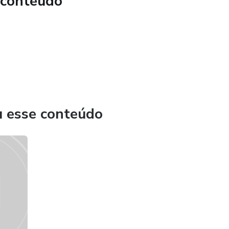
 conteúdo
amática refere-se ao conjunto de
prendeu e das quais lança mão ao falar.
lizada, que não depende de aprendizado do na escola. Nessa
e considera o erro
da variedade lingüística utilizada em
u esse conteúdo
ação comunicativa, por não atender às
or não atender aos propósitos comunicativos do falante. Essa
internalizadas
ndentemente de ter ou não freqüentado