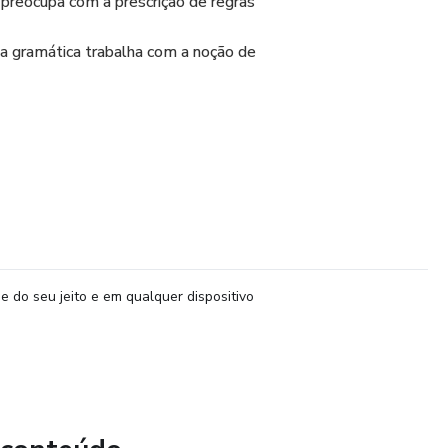
 preocupa com a prescrição de regras
sa gramática trabalha com a noção de
 é aquela denominada de descritiva, que se ocupa em
cionamento da
 Essa gramática consiste num conjunto
dos analisados pelo lingüista, segundo
e do seu jeito e em qualquer dispositivo
associar cada expressão de determinada
 estrutura e de estabelecer suas regras
mática trabalha com a noção de gramatical e não-gramatical.