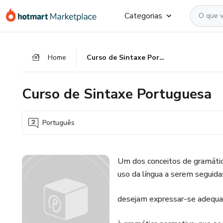
Ir
Ir
Ir
Categorias
para
para
para
o
o
o
conteúdo
pagamento
rodapé
Home
Curso de Sintaxe Portuguesa
principal
Curso de Sintaxe Portuguesa
Português
Um dos conceitos de gramáti
uso da língua a serem seguida
desejam expressar-se adequa