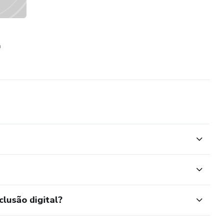
xe
r qual é o objeto de estudo da sintaxe e quais os objetivos
a
r que a sintaxe é o estudo da maneira como as palavras se
adas frases.
amente com a morfologia e o léxico,
nização das frases. A sintaxe trata dos
struturam internamente o período a
clusão digital?