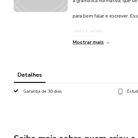
à gramática normativa, que se
para bem falar e escrever. Es
certo e errado.
Mostrar mais
Outra concepção de gramática
descrever a estrutura e o fun
língua, a sua forma e função.
Detalhes
de regras depreendidas dos da
Garantia de 30 dias
Estud
determinada teoria, a fim de 
língua a uma descrição de sua
de uso. Essa concepção de gra