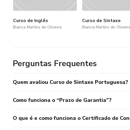
2. Objeto e objetivos da sinta
Curso de Inglês
Curso de Sintaxe
Neste tópico, vamos esclarece
Bianca Martins de Oliveira
Bianca Martins de Oliveir
do seu estudo.
2.1 Objeto da sintaxe
Primeiramente, é preciso dize
Perguntas Frequentes
combinam em estruturas cham
Quem avaliou Curso de Sintaxe Portuguesa?
A sintaxe é responsável, junt
por parte fundamental da orga
Como funciona o “Prazo de Garantia”?
mecanismos gramaticais que e
O que é e como funciona o Certificado de Con
partir das palavras.