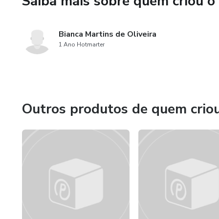
Saiba mais sobre quem criou o
Uma terceira concepção de gr
Bianca Martins de Oliveira
regras que o falante de fato a
1 Ano Hotmarter
Trata-se da gramática interna
concepção de gramática, não s
lingüístico, mas a inadequação 
Outros produtos de quem crio
determinada situação de inter
normas de uso da língua, ou p
concepção se refere às regras 
que todo falante tem, indepe
a escola.