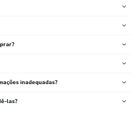
intes: 1. a escolha da unidade
mprar?
rmações inadequadas?
ê-las?