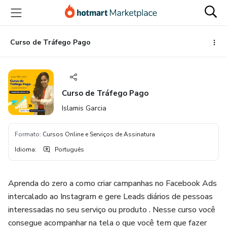
Ir
Ir
Ir
para
para
para
o
o
o
conteúdo
pagamento
rodapé
Curso de Tráfego Pago
principal
Curso de Tráfego Pago
Islamis Garcia
Formato
:
Cursos Online e Serviços de Assinatura
Idioma
:
Português
Aprenda do zero a como criar campanhas no Facebook Ads
intercalado ao Instagram e gere Leads diários de pessoas
interessadas no seu serviço ou produto . Nesse curso você
consegue acompanhar na tela o que você tem que fazer