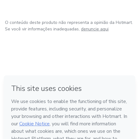
O conteúdo deste produto não representa a opinião da Hotmart.
Se você vir informações inadequadas,
denuncie aqui
em Bogotá
em Amsterdam
em Madrid
na Cidade do México
Feito com
❤
em Belo Horizonte
Conheça a Hotmart