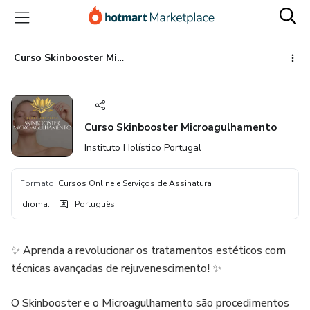
Ir
Ir
Ir
para
para
para
o
o
o
conteúdo
pagamento
rodapé
Curso Skinbooster Microagulhamento
principal
Curso Skinbooster Microagulhamento
Instituto Holístico Portugal
Formato
:
Cursos Online e Serviços de Assinatura
Idioma
:
Português
✨ Aprenda a revolucionar os tratamentos estéticos com
técnicas avançadas de rejuvenescimento! ✨
O Skinbooster e o Microagulhamento são procedimentos