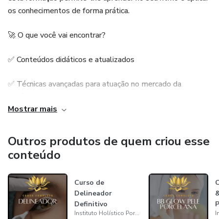
os conhecimentos de forma prática.
🚀 O que você vai encontrar?
✅ Conteúdos didáticos e atualizados
✅ Técnicas avançadas para atuação no mercado da
estética
Mostrar mais
✅ Aulas passo a passo e materiais complementares
Outros produtos de quem criou esse
✅ Certificado de conclusão válido
conteúdo
📌 Para quem é este pack?
Curso de
C
Delineador
&
✔️ Profissionais da área da estética que querem expandir
Definitivo
P
seus serviços
Instituto Holístico Portugal