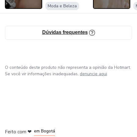
Moda e Beleza
✔️ Iniciantes que desejam entrar neste mercado lucrativo
✔️ Empreendedores que querem aumentar sua renda com
técnicas profissionais
Dúvidas frequentes
📩 Garanta agora o seu acesso e torne-se um especialista
na área da estética!
O conteúdo deste produto não representa a opinião da Hotmart.
Se você vir informações inadequadas,
denuncie aqui
em Amsterdam
em Madrid
em Bogotá
Feito com
❤