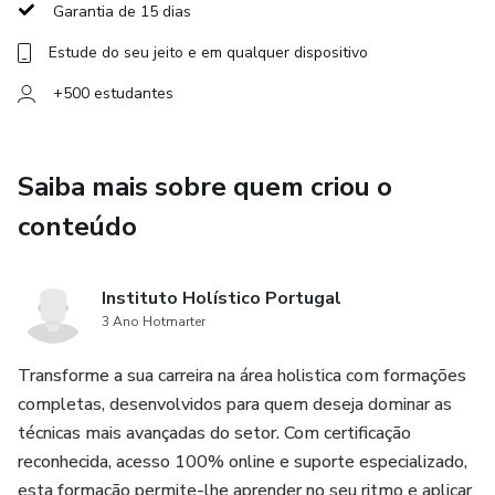
Garantia de 15 dias
✔️ Como estruturar o serviço e atrair mais clientes
Estude do seu jeito e em qualquer dispositivo
+500 estudantes
📜 Certificação profissional ao final do curso
📲 Formação 100% online e flexível
Saiba mais sobre quem criou o
💆‍♀️ Torne-se especialista em rejuvenescimento facial e
conteúdo
ofereça resultados surpreendentes! 🚀
Instituto Holístico Portugal
3 Ano Hotmarter
Transforme a sua carreira na área holistica com formações
completas, desenvolvidos para quem deseja dominar as
técnicas mais avançadas do setor. Com certificação
reconhecida, acesso 100% online e suporte especializado,
esta formação permite-lhe aprender no seu ritmo e aplicar