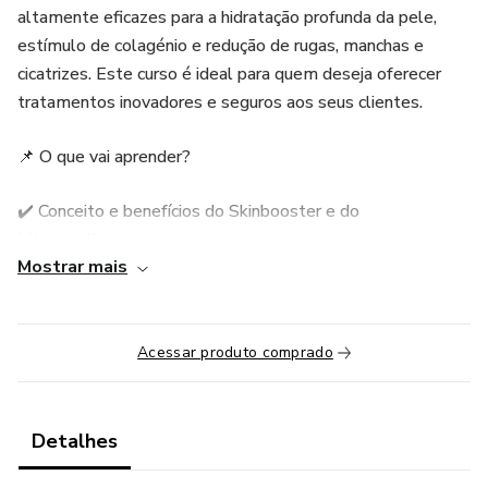
altamente eficazes para a hidratação profunda da pele,
estímulo de colagénio e redução de rugas, manchas e
cicatrizes. Este curso é ideal para quem deseja oferecer
tratamentos inovadores e seguros aos seus clientes.
📌 O que vai aprender?
✔️ Conceito e benefícios do Skinbooster e do
Microagulhamento
Mostrar mais
✔️ Indicações e contraindicações de cada técnica
✔️ Técnicas de aplicação e protocolos personalizados
Acessar produto comprado
✔️ Tipos de ativos utilizados no procedimento
Detalhes
✔️ Cuidados pré e pós-tratamento para melhores
resultados