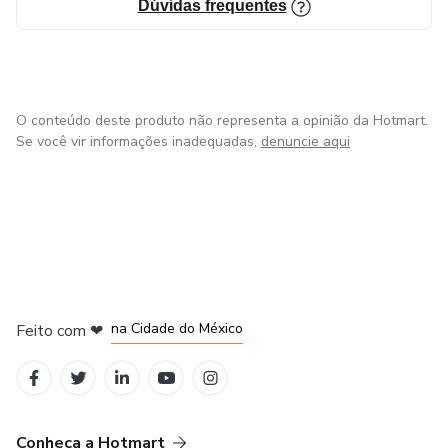
Dúvidas frequentes
O conteúdo deste produto não representa a opinião da Hotmart.
Se você vir informações inadequadas,
denuncie aqui
em Bogotá
em Amsterdam
em Madrid
na Cidade do México
Feito com
❤
em Belo Horizonte
Conheça a Hotmart