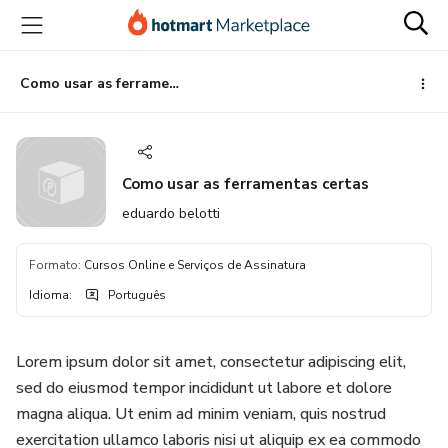
Ir
Ir
Ir
para
para
para
o
o
o
conteúdo
pagamento
rodapé
Como usar as ferramentas certas
principal
Como usar as ferramentas certas
eduardo belotti
Formato
:
Cursos Online e Serviços de Assinatura
Idioma
:
Português
Lorem ipsum dolor sit amet, consectetur adipiscing elit,
sed do eiusmod tempor incididunt ut labore et dolore
magna aliqua. Ut enim ad minim veniam, quis nostrud
exercitation ullamco laboris nisi ut aliquip ex ea commodo