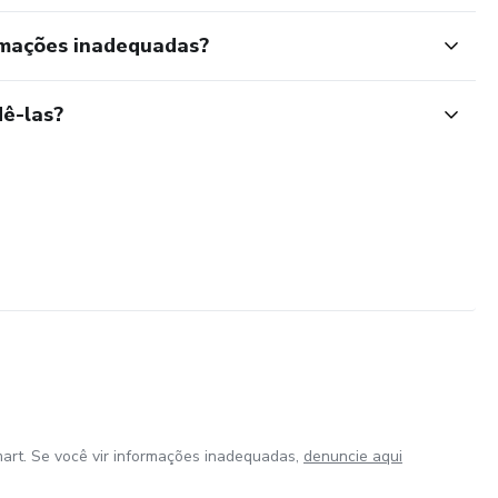
rmações inadequadas?
ê-las?
art. Se você vir informações inadequadas,
denuncie aqui