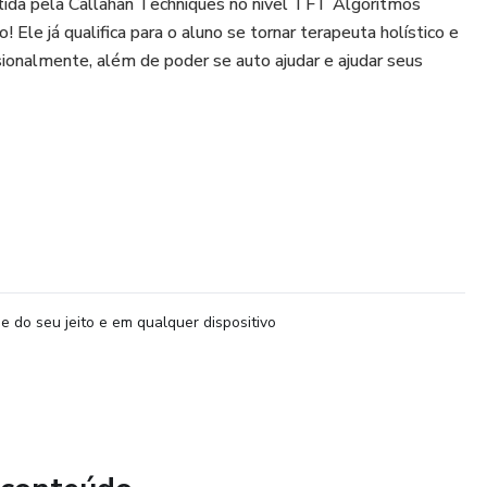
itida pela Callahan Techniques no nível TFT Algoritmos
 Ele já qualifica para o aluno se tornar terapeuta holístico e
ionalmente, além de poder se auto ajudar e ajudar seus
rso ao vivo ministrado pela professora.
e do seu jeito e em qualquer dispositivo