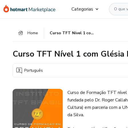
Ir
Ir
Ir
Categorias
para
para
para
o
o
o
conteúdo
pagamento
rodapé
Home
Curso TFT Nível 1 com Glésia Evangelista da Silva (2997)
principal
Curso TFT Nível 1 com Glésia 
Português
Curso de Formação TFT nível 1
fundada pelo Dr. Roger Callah
Cultura) em parceria com a U
da Silva.