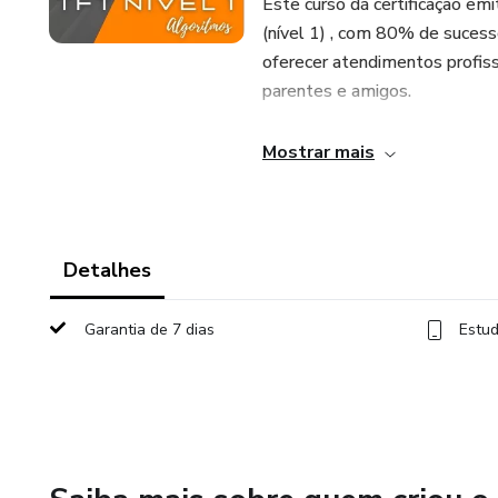
Este curso dá certificação em
(nível 1) , com 80% de sucesso!
oferecer atendimentos profiss
parentes e amigos.
Os vídeos são gravações do cu
Mostrar mais
Detalhes
Garantia de 7 dias
Estud