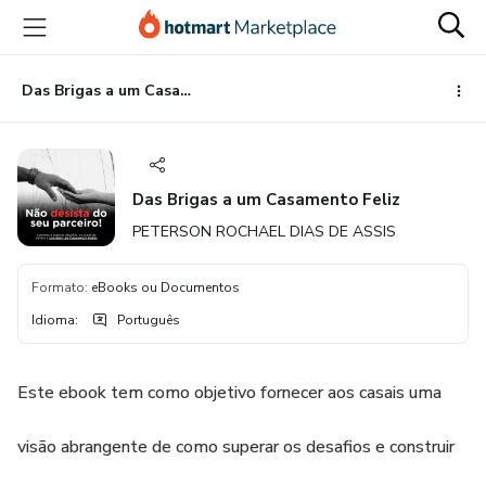
Ir
Ir
Ir
para
para
para
o
o
o
conteúdo
pagamento
rodapé
Das Brigas a um Casamento Feliz
principal
Das Brigas a um Casamento Feliz
PETERSON ROCHAEL DIAS DE ASSIS
Formato
:
eBooks ou Documentos
Idioma
:
Português
Este ebook tem como objetivo fornecer aos casais uma
visão abrangente de como superar os desafios e construir