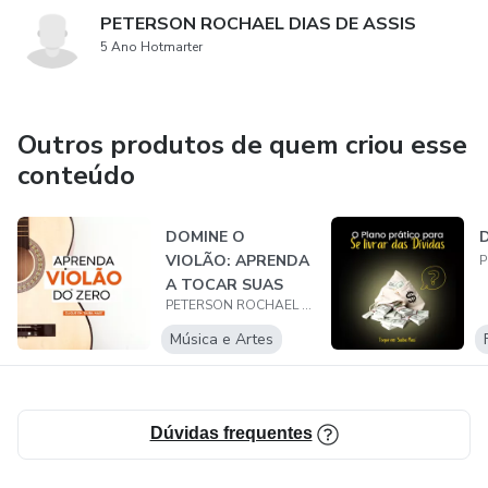
PETERSON ROCHAEL DIAS DE ASSIS
5 Ano Hotmarter
Outros produtos de quem criou esse
conteúdo
DOMINE O
D
VIOLÃO: APRENDA
A TOCAR SUAS
PETERSON ROCHAEL DIAS DE ASSIS
MUSICAS
FAVORITAS
Música e Artes
Dúvidas frequentes