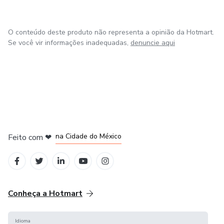
O conteúdo deste produto não representa a opinião da Hotmart.
Se você vir informações inadequadas,
denuncie aqui
em Bogotá
em Amsterdam
em Madrid
na Cidade do México
Feito com
❤
em Belo Horizonte
Conheça a Hotmart
Idioma