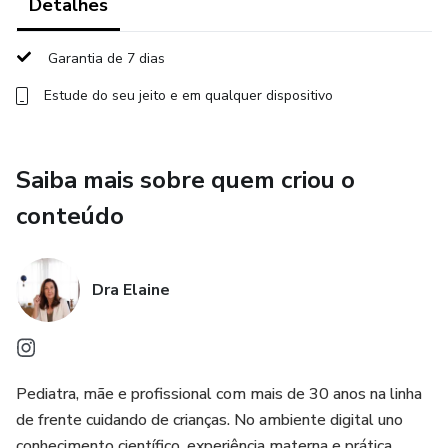
Detalhes
E o que mais cansa não é o bebê. É o excesso de
informação sem direção.
Garantia de 7 dias
A Universidade das Mães nasceu exatamente para isso.
Estude do seu jeito e em qualquer dispositivo
Ela não é apenas um curso.
Saiba mais sobre quem criou o
Não é apenas uma comunidade.
conteúdo
Não é mais conteúdo solto da internet.
Dra Elaine
Ela é um espaço estruturado, criado por uma médica e
mãe, que já acompanhou milhares de histórias e entende
que a dor da mãe não é falta de amor, é falta de
organização.
Pediatra, mãe e profissional com mais de 30 anos na linha
Aqui, a maternidade é organizada por etapas.
de frente cuidando de crianças. No ambiente digital uno
conhecimento científico, experiência materna e prática