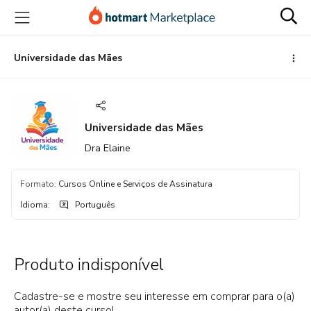
Ir
Ir
Ir
para
para
para
o
o
o
conteúdo
pagamento
rodapé
Universidade das Mães
principal
Universidade das Mães
Dra Elaine
Formato
:
Cursos Online e Serviços de Assinatura
Idioma
:
Português
Produto indisponível
Cadastre-se e mostre seu interesse em comprar para o(a)
autor(a) deste curso!