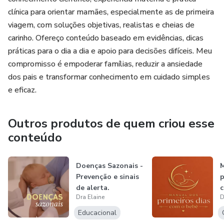
Cada fase tem um foco. Cada fase tem prioridade. Cada
clínica para orientar mamães, especialmente as de primeira
fase tem orientação clara.
viagem, com soluções objetivas, realistas e cheias de
carinho. Ofereço conteúdo baseado em evidências, dicas
Você encontra:
práticas para o dia a dia e apoio para decisões difíceis. Meu
compromisso é empoderar famílias, reduzir a ansiedade
✔ Direcionamentos semanais com aplicação prática
dos pais e transformar conhecimento em cuidado simples
e eficaz.
✔ Conteúdos organizados por etapas da maternidade
Outros produtos de quem criou esse
✔ Encontros mensais ao vivo para perguntas e respostas
conteúdo
✔ Comunidade segura e mediada
Doenças Sazonais -
M
✔ Orientação profissional baseada em experiência clínica e
Prevenção e sinais
p
vivência real
de alerta.
c
Dra Elaine
D
Não existem promessas milagrosas.
Educacional