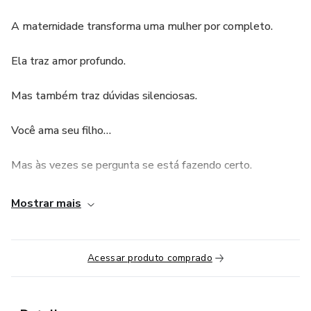
A maternidade transforma uma mulher por completo.
Ela traz amor profundo.
Mas também traz dúvidas silenciosas.
Você ama seu filho…
Mas às vezes se pergunta se está fazendo certo.
Se está estimulando da maneira adequada.
Mostrar mais
Se o sono está dentro do esperado.
Acessar produto comprado
Se aquilo é fase ou se você está deixando passar algo
importante.