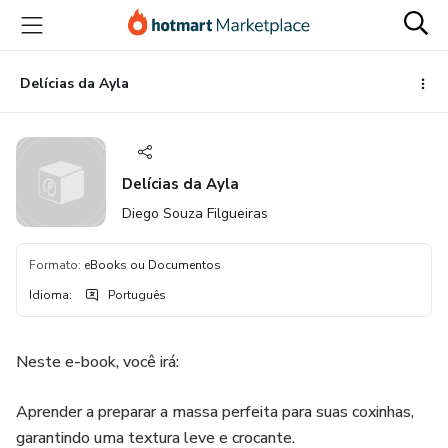
Ir
Ir
Ir
para
para
para
o
o
o
conteúdo
pagamento
rodapé
Delícias da Ayla
principal
Delícias da Ayla
Diego Souza Filgueiras
Formato
:
eBooks ou Documentos
Idioma
:
Português
Neste e-book, você irá:
Aprender a preparar a massa perfeita para suas coxinhas,
garantindo uma textura leve e crocante.