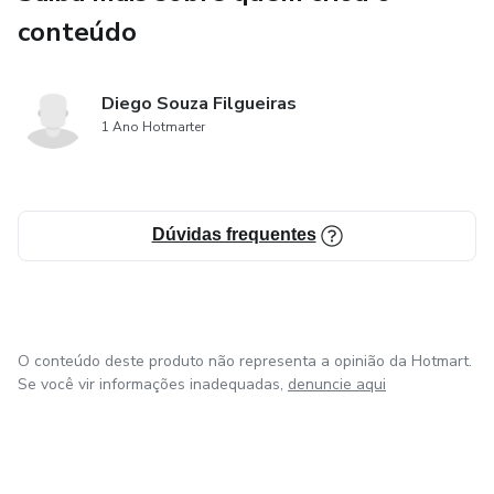
conteúdo
Baixe agora e comece a criar suas coxinhas dos sonhos!
Diego Souza Filgueiras
1 Ano Hotmarter
Dúvidas frequentes
O conteúdo deste produto não representa a opinião da Hotmart.
Se você vir informações inadequadas,
denuncie aqui