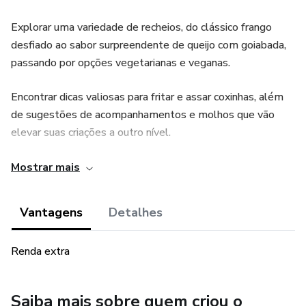
Explorar uma variedade de recheios, do clássico frango
desfiado ao sabor surpreendente de queijo com goiabada,
passando por opções vegetarianas e veganas.
Encontrar dicas valiosas para fritar e assar coxinhas, além
de sugestões de acompanhamentos e molhos que vão
elevar suas criações a outro nível.
Deliciar-se com receitas exclusivas de coxinhas inspiradas
Mostrar mais
em diferentes culturas e sabores.
Vantagens
Detalhes
Seja você um iniciante na cozinha ou um chef experiente,
"Sabores Incríveis" é o recurso perfeito para aprimorar suas
Renda extra
habilidades culinárias e impressionar familiares e amigos.
Prepare-se para uma deliciosa jornada pelo universo das
coxinhas!
Saiba mais sobre quem criou o