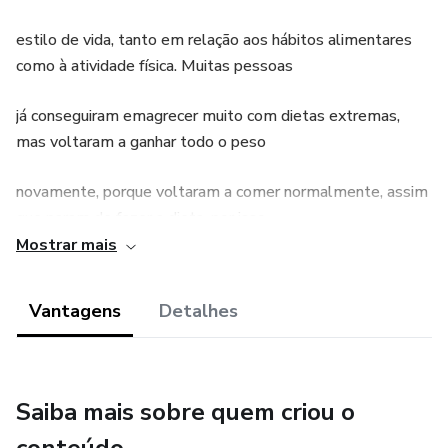
estilo de vida, tanto em relação aos hábitos alimentares
como à atividade física. Muitas pessoas
já conseguiram emagrecer muito com dietas extremas,
mas voltaram a ganhar todo o peso
novamente, porque voltaram a comer normalmente, assim
que param de fazer a dieta, por isso
Mostrar mais
é importante adquirir hábitos alimentares que possam ser
mantidos permanentemente, esse é
Vantagens
Detalhes
o segredo do sucesso.
Saiba mais sobre quem criou o