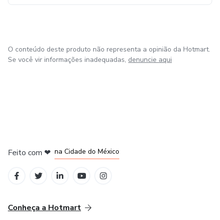
O conteúdo deste produto não representa a opinião da Hotmart.
Se você vir informações inadequadas,
denuncie aqui
em Bogotá
em Amsterdam
em Madrid
na Cidade do México
Feito com
❤
em Belo Horizonte
Conheça a Hotmart