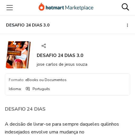
Ir
Ir
Ir
para
para
para
o
o
o
conteúdo
pagamento
rodapé
DESAFIO 24 DIAS 3.0
principal
DESAFIO 24 DIAS 3.0
jose carlos de jesus souza
Formato
:
eBooks ou Documentos
Idioma
:
Português
DESAFIO 24 DIAS
A decisão de livrar-se para sempre daqueles quilinhos
indesejados envolve uma mudança no