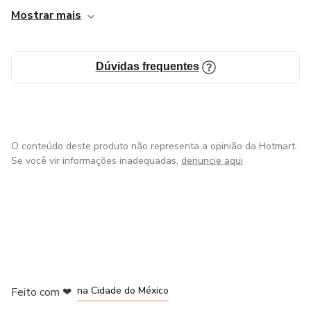
Mostrar mais
Dúvidas frequentes
O conteúdo deste produto não representa a opinião da Hotmart.
Se você vir informações inadequadas,
denuncie aqui
em Bogotá
em Amsterdam
em Madrid
na Cidade do México
Feito com
❤
em Belo Horizonte