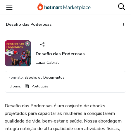
Ir
Ir
Ir
para
para
para
o
o
o
conteúdo
pagamento
rodapé
Desafio das Poderosas
principal
Desafio das Poderosas
Luiza Cabral
Formato
:
eBooks ou Documentos
Idioma
:
Português
Desafio das Poderosas é um conjunto de ebooks
projetados para capacitar as mulheres a conquistarem
qualidade de vida, bem-estar e saúde. Nossa abordagem
integra nutrição de alta qualidade com atividades físicas,