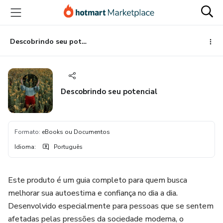
Ir
Ir
Ir
para
para
para
o
o
o
conteúdo
pagamento
rodapé
Descobrindo seu potencial
principal
Descobrindo seu potencial
Formato
:
eBooks ou Documentos
Idioma
:
Português
Este produto é um guia completo para quem busca
melhorar sua autoestima e confiança no dia a dia.
Desenvolvido especialmente para pessoas que se sentem
afetadas pelas pressões da sociedade moderna, o