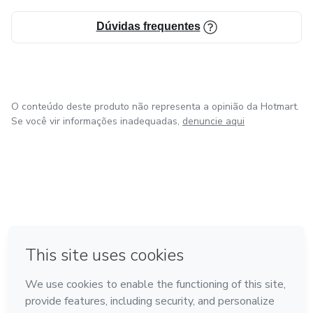
Dúvidas frequentes
O conteúdo deste produto não representa a opinião da Hotmart.
Se você vir informações inadequadas,
denuncie aqui
em Amsterdam
em Madrid
em Bogotá
Feito com
❤
em Belo Horizonte
na Cidade do México