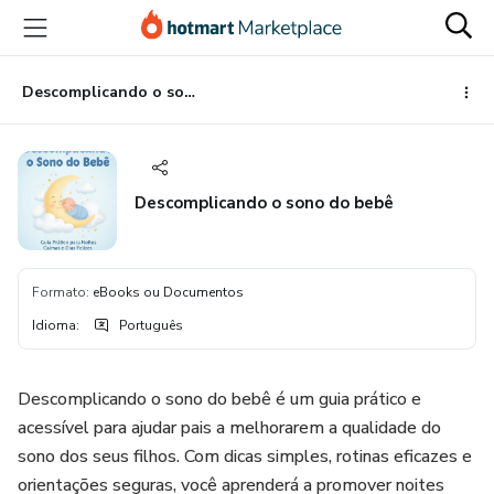
Ir
Ir
Ir
para
para
para
o
o
o
conteúdo
pagamento
rodapé
Descomplicando o sono do bebê
principal
Descomplicando o sono do bebê
Formato
:
eBooks ou Documentos
Idioma
:
Português
Descomplicando o sono do bebê é um guia prático e
acessível para ajudar pais a melhorarem a qualidade do
sono dos seus filhos. Com dicas simples, rotinas eficazes e
orientações seguras, você aprenderá a promover noites