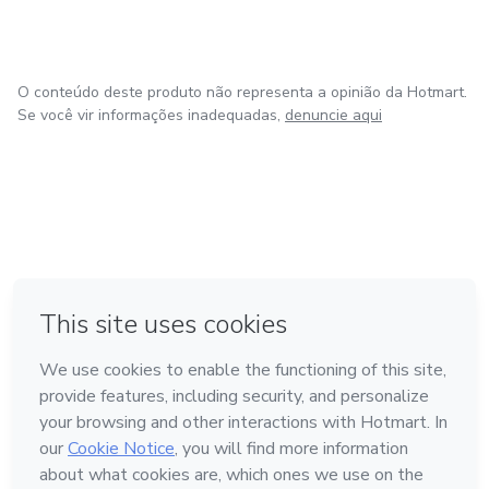
O conteúdo deste produto não representa a opinião da Hotmart.
Se você vir informações inadequadas,
denuncie aqui
em Bogotá
em Amsterdam
em Madrid
na Cidade do México
Feito com
❤
em Belo Horizonte
Conheça a Hotmart