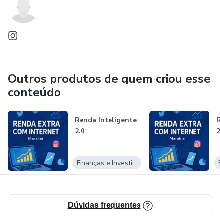
Outros produtos de quem criou esse
conteúdo
Renda Inteligente
R
2.0
2
Finanças e Investimentos
Dúvidas frequentes