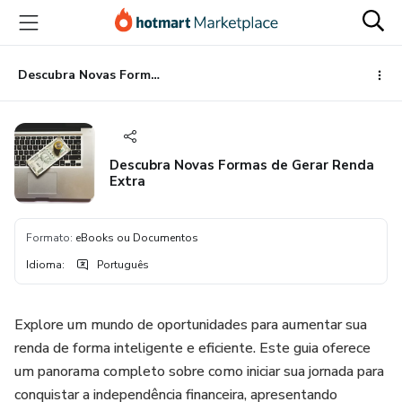
Ir
Ir
Ir
para
para
para
o
o
o
conteúdo
pagamento
rodapé
Descubra Novas Formas de Gerar Renda Extra
principal
Descubra Novas Formas de Gerar Renda
Extra
Formato
:
eBooks ou Documentos
Idioma
:
Português
Explore um mundo de oportunidades para aumentar sua
renda de forma inteligente e eficiente. Este guia oferece
um panorama completo sobre como iniciar sua jornada para
conquistar a independência financeira, apresentando