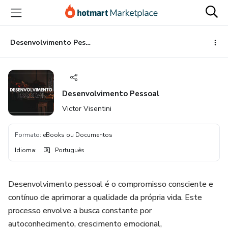
Ir
Ir
Ir
para
para
para
o
o
o
conteúdo
pagamento
rodapé
Desenvolvimento Pessoal
principal
Desenvolvimento Pessoal
Victor Visentini
Formato
:
eBooks ou Documentos
Idioma
:
Português
Desenvolvimento pessoal é o compromisso consciente e
contínuo de aprimorar a qualidade da própria vida. Este
processo envolve a busca constante por
autoconhecimento, crescimento emocional,