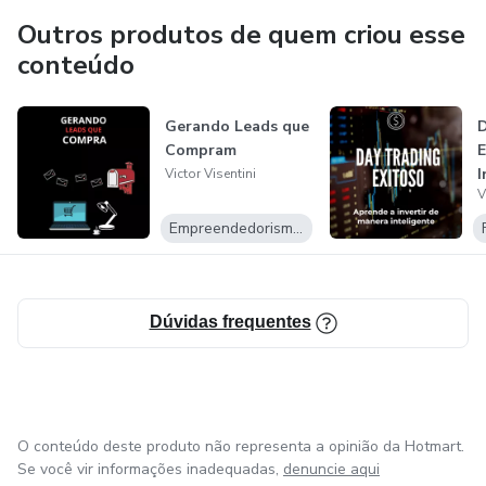
Outros produtos de quem criou esse
conteúdo
Gerando Leads que
D
Compram
E
I
Victor Visentini
V
C
D
Empreendedorismo Digital
Dúvidas frequentes
O conteúdo deste produto não representa a opinião da Hotmart.
Se você vir informações inadequadas,
denuncie aqui