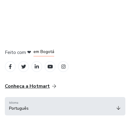
em Amsterdam
em Madrid
em Bogotá
Feito com
❤
em Belo Horizonte
na Cidade do México
Conheça a Hotmart
Idioma
Português