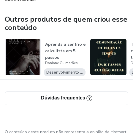
Outros produtos de quem criou esse
conteúdo
Aprenda a ser frio e
T
calculista em 5
c
passos
t
Daniane Guimarães
D
Desenvolvimento Pessoal
Dúvidas frequentes
O conteúdo deste produto não representa a opinião da Hotmart.