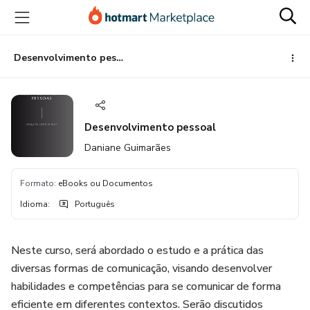
Ir
Ir
Ir
para
para
para
o
o
o
conteúdo
pagamento
rodapé
Desenvolvimento pessoal
principal
Desenvolvimento pessoal
Daniane Guimarães
Formato
:
eBooks ou Documentos
Idioma
:
Português
Neste curso, será abordado o estudo e a prática das
diversas formas de comunicação, visando desenvolver
habilidades e competências para se comunicar de forma
eficiente em diferentes contextos. Serão discutidos