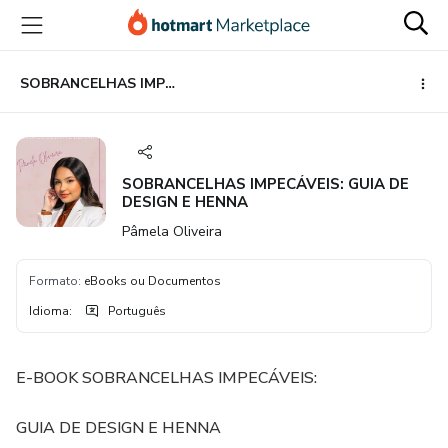
Ir
Ir
Ir
para
para
para
o
o
o
conteúdo
pagamento
rodapé
SOBRANCELHAS IMPECÁVEIS: GUIA DE DESIGN E HENNA
principal
SOBRANCELHAS IMPECÁVEIS: GUIA DE
DESIGN E HENNA
Pâmela Oliveira
Formato
:
eBooks ou Documentos
Idioma
:
Português
E-BOOK SOBRANCELHAS IMPECÁVEIS:
GUIA DE DESIGN E HENNA