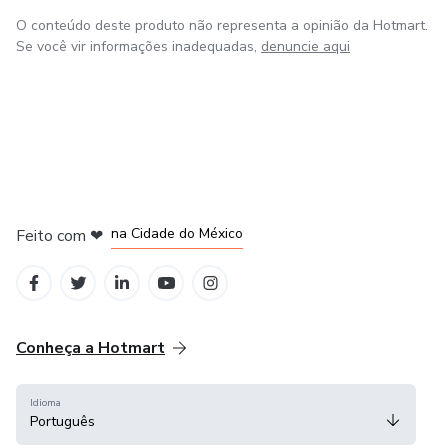
O conteúdo deste produto não representa a opinião da Hotmart.
Se você vir informações inadequadas,
denuncie aqui
em Bogotá
em Amsterdam
em Madrid
na Cidade do México
Feito com
❤
em Belo Horizonte
Conheça a Hotmart
Idioma
Português