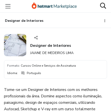
Ir
Ir
Ir
para
para
para
o
o
o
conteúdo
pagamento
rodapé
Designer de Interiores
principal
Designer de Interiores
JAIANE DE MEDEIROS LIMA
Formato
:
Cursos Online e Serviços de Assinatura
Idioma
:
Português
Torne-se um Designer de Interiores com os melhores
profissionais da área. Domine aspectos como iluminação,
paisagismo, design de espaços comerciais, utilizando
Autocad, Sketchup e V-ray em um curso totalmente