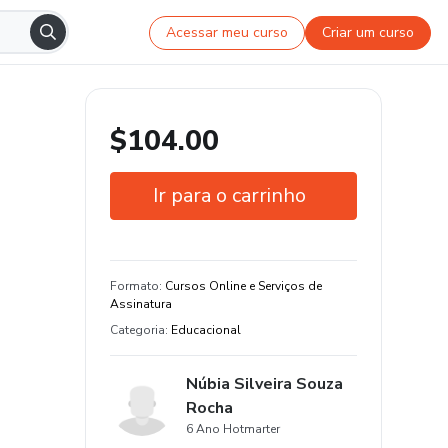
Acessar meu curso
Criar um curso
$104.00
Ir para o carrinho
Garantia de 7 dias
Estude do seu jeito e em qualquer
Formato
:
Cursos Online e Serviços de
dispositivo
Assinatura
Categoria
:
Educacional
Núbia Silveira Souza
Rocha
6 Ano Hotmarter