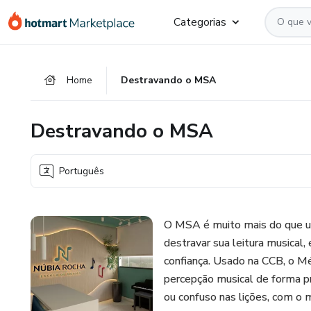
Ir
Ir
Ir
Categorias
para
para
para
o
o
o
conteúdo
pagamento
rodapé
Home
Destravando o MSA
principal
Destravando o MSA
Português
O MSA é muito mais do que u
destravar sua leitura musical
confiança. Usado na CCB, o Mé
percepção musical de forma pr
ou confuso nas lições, com 