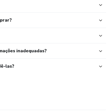
mprar?
rmações inadequadas?
ê-las?