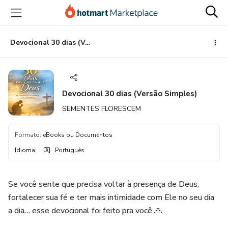
Ir
Ir
Ir
para
para
para
o
o
o
conteúdo
pagamento
rodapé
Devocional 30 dias (Versão Simples)
principal
Devocional 30 dias (Versão Simples)
SEMENTES FLORESCEM
Formato
:
eBooks ou Documentos
Idioma
:
Português
Se você sente que precisa voltar à presença de Deus,
fortalecer sua fé e ter mais intimidade com Ele no seu dia
a dia… esse devocional foi feito pra você 🙏