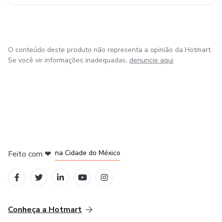
O conteúdo deste produto não representa a opinião da Hotmart.
Se você vir informações inadequadas,
denuncie aqui
em Bogotá
em Amsterdam
em Madrid
na Cidade do México
Feito com
❤
em Belo Horizonte
Conheça a Hotmart