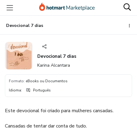
Ir
Ir
Ir
para
para
para
o
o
o
conteúdo
pagamento
rodapé
Devocional 7 dias
principal
Devocional 7 dias
Karina Alcantara
Formato
:
eBooks ou Documentos
Idioma
:
Português
Este devocional foi criado para mulheres cansadas.
Cansadas de tentar dar conta de tudo.