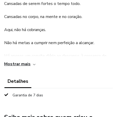
Cansadas de serem fortes o tempo todo.
Cansadas no corpo, na mente e no coração.
Aqui, não há cobranças.
Não há metas a cumprir nem perfeição a alcançar.
Há apenas um convite diário ao descanso, à presença de
Deus e ao cuidado com a alma.
Mostrar mais
Ao longo de 7 dias, você encontrará mensagens suaves,
Detalhes
versículos acolhedores, orações simples e espaços para
respirar, refletir e se reconectar consigo mesma e com
Garantia de 7 dias
Deus.
Este não é um devocional para fazer mais.