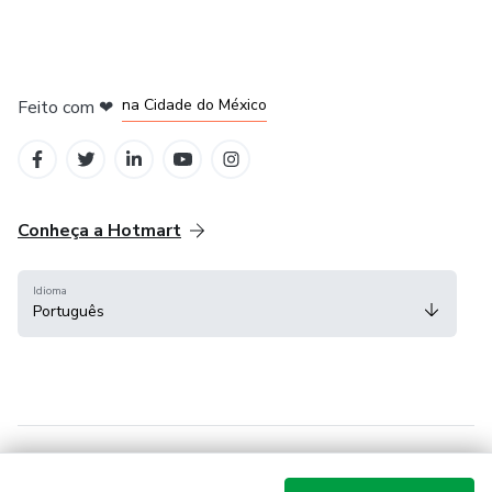
em Bogotá
em Amsterdam
em Madrid
na Cidade do México
Feito com
❤
em Belo Horizonte
Conheça a Hotmart
Idioma
Português
Central de ajuda
Termos
Privacidade
Cookies