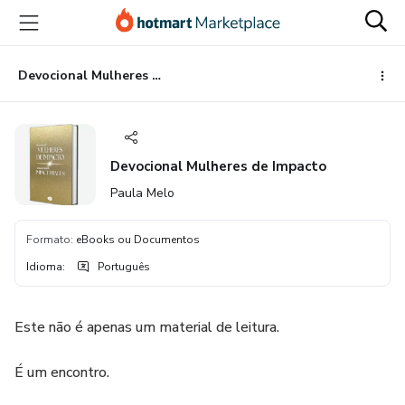
Ir
Ir
Ir
para
para
para
o
o
o
conteúdo
pagamento
rodapé
Devocional Mulheres de Impacto
principal
Devocional Mulheres de Impacto
Paula Melo
Formato
:
eBooks ou Documentos
Idioma
:
Português
Este não é apenas um material de leitura.
É um encontro.