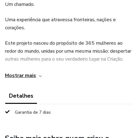
Um chamado.
Uma experiência que atravessa fronteiras, nações e
corações.
Este projeto nasceu do propósito de 365 mulheres ao
redor do mundo, unidas por uma mesma missão: despertar
outras mulheres para o seu verdadeiro lugar na Criação.
Um movimento global, bilíngue, que conecta histórias reais,
Mostrar mais
fé viva e transformação profunda — agora chegando até
você.
Detalhes
Aqui, cada mensagem foi escrita para te alcançar
Garantia de 7 dias
exatamente onde você está hoje.
Nos dias de dúvida.