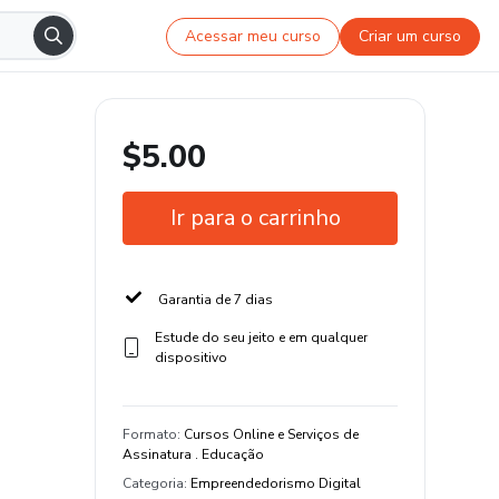
Acessar meu curso
Criar um curso
$5.00
Ir para o carrinho
Garantia de 7 dias
Estude do seu jeito e em qualquer
dispositivo
Formato
:
Cursos Online e Serviços de
Assinatura . Educação
Categoria
:
Empreendedorismo Digital