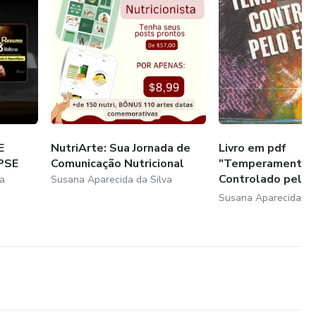
E
NutriArte: Sua Jornada de
Livro em pdf
PSE
Comunicação Nutricional
"Temperamento
Controlado pelo E
a
Susana Aparecida da Silva
Santo"
Susana Aparecida da 