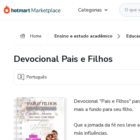
Ir
Ir
Ir
Categorias
para
para
para
o
o
o
conteúdo
pagamento
rodapé
Home
Ensino e estudo acadêmico
Educa
principal
Devocional Pais e Filhos
Português
Devocional "Pais e Filhos" pa
mais a fundo para seu filho.
Que a jornada da fé nos leve a
más influências.