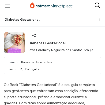
Ir
Ir
Ir
para
para
para
o
o
o
conteúdo
pagamento
rodapé
Diabetes Gestacional
principal
Diabetes Gestacional
Jefia Carolainy Nogueira dos Santos Araujo
Formato
:
eBooks ou Documentos
Idioma
:
Português
O eBook "Diabetes Gestacional" é o seu guia completo
para gestantes que enfrentam essa condição, oferecendo
suporte educacional, prático e emocional durante a
gravidez. Com dicas sobre alimentação adequada,