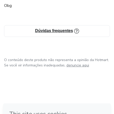
Obg
Dúvidas frequentes
O conteúdo deste produto não representa a opinião da Hotmart.
Se você vir informações inadequadas,
denuncie aqui
em Bogotá
em Amsterdam
em Madrid
na Cidade do México
Feito com
❤