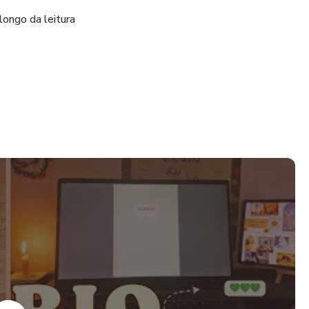
longo da leitura
literário dos romances que tocaram seu coração.
notar suas ideias e reflexões
mais especiais
lete a magia dos romances
os, você pode duplicar qualquer página do Diário