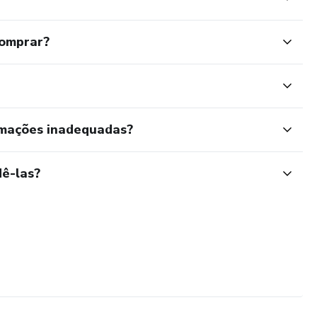
comprar?
rmações inadequadas?
ê-las?