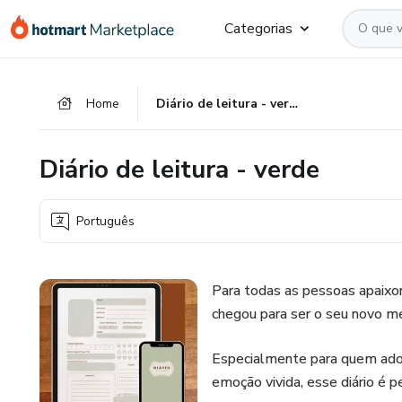
Ir
Ir
Ir
Categorias
para
para
para
o
o
o
conteúdo
pagamento
rodapé
Home
Diário de leitura - verde
principal
Diário de leitura - verde
Português
Para todas as pessoas apaixona
chegou para ser o seu novo m
Especialmente para quem ador
emoção vivida, esse diário é pe