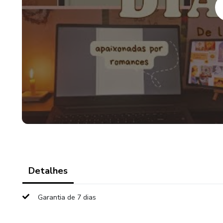
Seja você fã de romances clás
a chave para guardar cada mome
Você pode utilizá-lo no comput
Ao todo, são 107 páginas de p
você pode duplicar qualquer pá
Formato: PDF
Cor: verde
Detalhes
Garantia de 7 dias