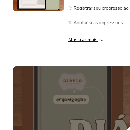
✨ Registrar seu progresso ao 
✨ Anotar suas impressões
✨ Registrar tropes
Mostrar mais
✨ Criar um verdadeiro legado 
O que você encontra no Diário:
✔️ Páginas inspiradoras para a
✔️ Espaço para suas citações 
✔️ Design encantador que ref
✔️ Espaço para fichar 104 livr