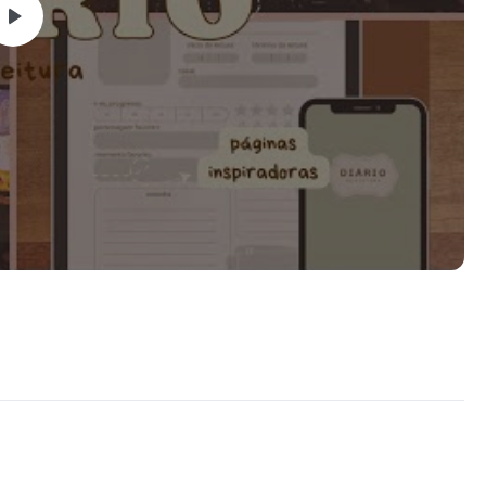
sicos, contemporâneos ou até os mais intensos, esse diário é
nto da sua jornada literária.
ador, no tablet, no celular ou impresso.
ura fofura, com espaço para fichar 104 livros, lembrando que
gina do Diário!