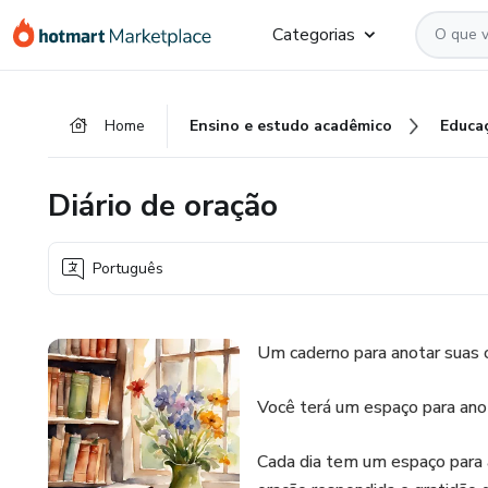
Ir
Ir
Ir
Categorias
para
para
para
o
o
o
conteúdo
pagamento
rodapé
Home
Ensino e estudo acadêmico
Educa
principal
Diário de oração
Português
Um caderno para anotar suas 
Você terá um espaço para ano
Cada dia tem um espaço para an