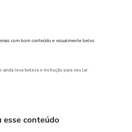
eriais com bom conteúdo e visualmente belos
 ainda leva beleza e instrução para seu lar.
ada componente dos materiais, dos textos aos flash cards.
instagram.
u esse conteúdo