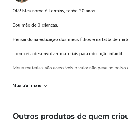
Olá! Meu nome é Lorrainy, tenho 30 anos.
Sou mãe de 3 crianças.
Pensando na educação dos meus filhos e na falta de mat
comecei a desenvolver materiais para educação infantil.
Meus materiais são acessíveis o valor não pesa no bolso e
Hoje várias famílias utilizam o meu material.
Mostrar mais
As crianças em fase de pré e alfabetização aproveitam c
Você pode acompanhar os vídeos deles no meu perfil do 
Outros produtos de quem crio