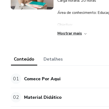
Carga horária: 20 horas
Área de conhecimento: Educa
Objetivo:
Mostrar mais
Este curso visa proporcionar
aprendizagem, explorando suas 
os participantes a identificar 
alunos, promovendo um ambien
Conteúdo
Detalhes
Ementa:
01
Comece Por Aqui
• Introdução às Dificuldades 
entre dificuldades de aprendi
02
Material Didático
• Aspectos Afetivos e Sociais
processo de aprendizagem; O pa