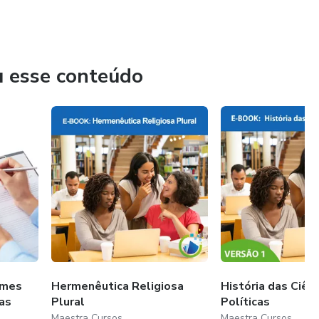
oio ao processo de aprendizagem.
e da Linguagem: Diagnóstico e intervenção em transtornos
stratégias de intervenção educacional e educação
u esse conteúdo
ames
Hermenêutica Religiosa
História das Ciên
as
Plural
Políticas
Maestra Cursos
Maestra Cursos