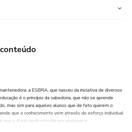
 de Apego: Importância do apego seguro no desenvolvimento
pais transtornos afetivos, suas causas e consequências;
 conteúdo
a ruptura do núcleo familiar.
ciais: conceito e origem dos maus-tratos infantis; Tipologia
s.
Conceitos e evolução do autoconceito; Estratégias para
 mantenedora, a ESBRA, que nasceu da iniciativa de diversos
lunos.
ducação é o princípio da sabedoria, que não se aprende
do, mas sim para aqueles alunos que de fato querem o
dizagem: Influências cognitivas e ontogenéticas no
ende que o conhecimento vem através do esforço individual
ito; Formação do sentimento de identidade.
m que o aluno pode estudar em qualquer e...
todologias para suscitar e fortalecer a autoestima;