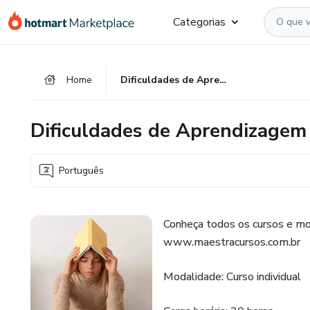
Ir
Ir
Ir
Categorias
para
para
para
o
o
o
conteúdo
pagamento
rodapé
Home
Dificuldades de Aprendizagem
principal
Dificuldades de Aprendizagem
Português
Conheça todos os cursos e mo
www.maestracursos.com.br
Modalidade: Curso individual