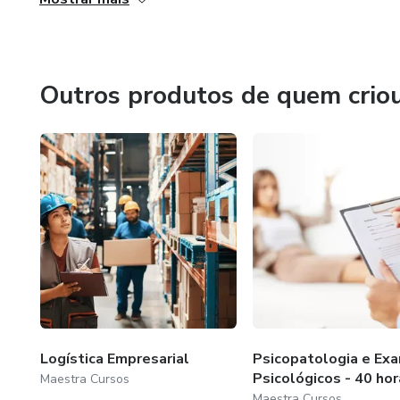
Intervenção com pais para ap
• Transtornos do Pensamento 
de pensamento e linguagem; E
Outros produtos de quem crio
compensatória.
Logística Empresarial
Psicopatologia e Ex
Psicológicos - 40 hor
Maestra Cursos
Maestra Cursos