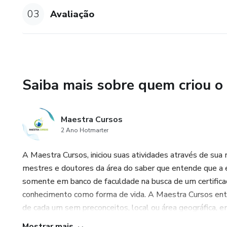
sociedade.
03
Avaliação
• Desenvolvimento da Figura
social e emocional da criança.
• Transtornos Afetivos: Princi
Saiba mais sobre quem criou o
impacto da carência afetiva e d
• Deterioração dos Agentes So
Maestra Cursos
e classificação dos maus-trato
2 Ano Hotmarter
• Autoconceito e Autoestima: 
A Maestra Cursos, iniciou suas atividades através de sua
fortalecer a autoestima dos a
mestres e doutores da área do saber que entende que a e
somente em banco de faculdade na busca de um certifica
• Êxitos e Fracassos na Apren
conhecimento como forma de vida. A Maestra Cursos ent
desenvolvimento do autoconce
de cada um sem preconceitos, local ou área geográfica, e
• Aplicações Educacionais: Me
Mostrar mais