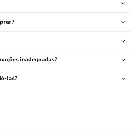
mprar?
rmações inadequadas?
ê-las?