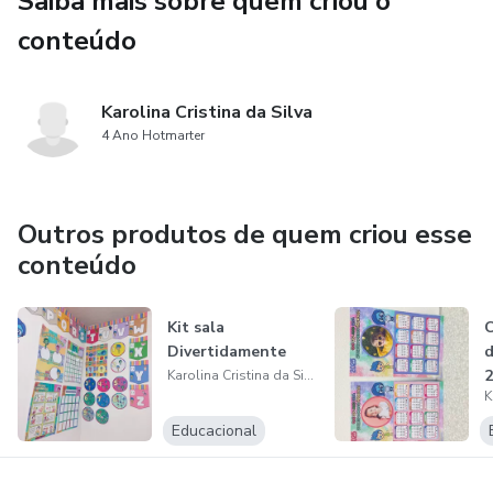
Saiba mais sobre quem criou o
👶 Facilita o desenvolvimento das habilidades numéricas
conteúdo
nas crianças.
💲 Por apenas R$ 9,90!
Karolina Cristina da Silva
4 Ano Hotmarter
📥 Garanta agora o seu Kit Dinheiro Contado e leve a magia
do aprendizado para sua sala de aula!
Outros produtos de quem criou esse
📩 Entre em contato e peça o seu!
conteúdo
🚀 Aprender nunca foi tão acessível e divertido!
Kit sala
C
Divertidamente
d
2
Karolina Cristina da Silva
Educacional