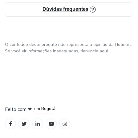
Dúvidas frequentes
O conteúdo deste produto não representa a opinião da Hotmart.
Se você vir informações inadequadas,
denuncie aqui
em Amsterdam
em Madrid
em Bogotá
Feito com
❤
em Belo Horizonte
na Cidade do México