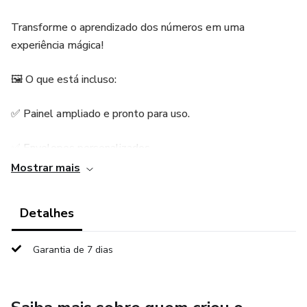
Transforme o aprendizado dos números em uma
experiência mágica!
🖼️ O que está incluso:
✅ Painel ampliado e pronto para uso.
✅ Envelopes personalizados.
Mostrar mais
✅ Fichas de dinheiro para pareamento das quantidades.
Detalhes
💡 Benefícios:
📚 Material didático super atrativo!
Garantia de 7 dias
✨ Aulas mais dinâmicas e encantadoras.