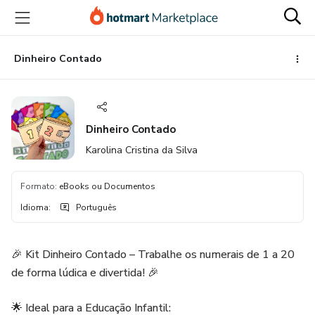
Ir
Ir
Ir
para
para
para
o
o
o
conteúdo
pagamento
rodapé
Dinheiro Contado
principal
Dinheiro Contado
Karolina Cristina da Silva
Formato
:
eBooks ou Documentos
Idioma
:
Português
🎉 Kit Dinheiro Contado – Trabalhe os numerais de 1 a 20
de forma lúdica e divertida! 🎉
🌟 Ideal para a Educação Infantil: