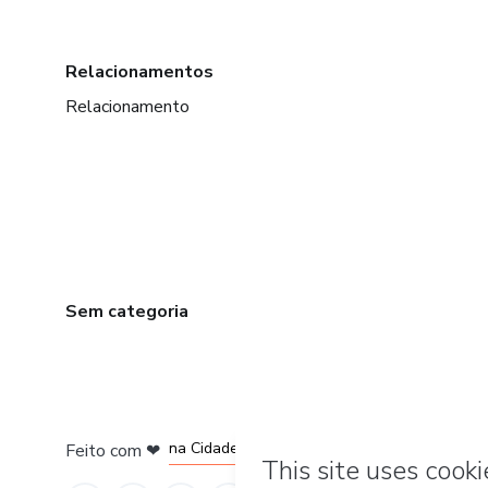
Relacionamentos
Relacionamento
Sem categoria
em Bogotá
em Amsterdam
em Madrid
na Cidade do México
Feito com
❤
em Belo Horizonte