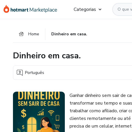
Ir
Ir
Ir
Categorias
para
para
para
o
o
o
conteúdo
pagamento
rodapé
Home
Dinheiro em casa.
principal
Dinheiro em casa.
Português
Ganhar dinheiro sem sair de c
transformar seu tempo e suas
trabalhar como afiliado, criar 
clientes remotamente ou até 
precisa de um celular, interne