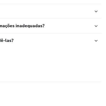
rmações inadequadas?
ê-las?