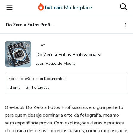
Ir
Ir
Ir
para
para
para
o
o
o
conteúdo
pagamento
rodapé
Do Zero a Fotos Profissionais:
principal
Do Zero a Fotos Profissionais:
Jean Paulo de Moura
Formato
:
eBooks ou Documentos
Idioma
:
Português
O e-book Do Zero a Fotos Profissionais é o guia perfeito
para quem deseja dominar a arte da fotografia, mesmo
sem experiência prévia. Com explicações claras e práticas,
ele ensina desde os conceitos básicos, como composição e