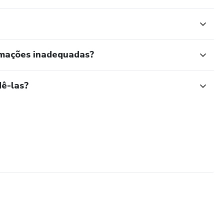
rmações inadequadas?
ê-las?