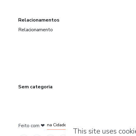
Relacionamentos
Relacionamento
Sem categoria
em Bogotá
em Amsterdam
em Madrid
na Cidade do México
Feito com
❤
em Belo Horizonte