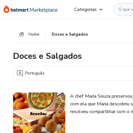
Ir
Ir
Ir
Categorias
para
para
para
o
o
o
conteúdo
pagamento
rodapé
Home
Doces e Salgados
principal
Doces e Salgados
Português
A chef Maria Souza preservou 
com ela que Maria descobriu s
resolveu compartilhar com o 