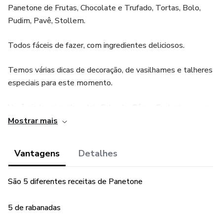
Panetone de Frutas, Chocolate e Trufado, Tortas, Bolo,
Pudim, Pavê, Stollem.
Todos fáceis de fazer, com ingredientes deliciosos.
Temos várias dicas de decoração, de vasilhames e talheres
especiais para este momento.
Você ainda vai ganhas dois E-books Bônus Exclusivos com
Receitas Deliciosas
Mostrar mais
*Brigadeiro Gourmet
Vantagens
Detalhes
*Entradas para a Ceia
São 5 diferentes receitas de Panetone
Faça o Natal Doce e Incrível para sua família!
5 de rabanadas
Com receitas maravilhosas!