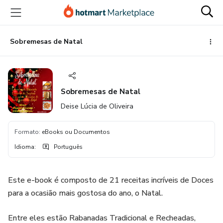
Ir
Ir
Ir
para
para
para
o
o
o
conteúdo
pagamento
rodapé
Sobremesas de Natal
principal
Sobremesas de Natal
Deise Lúcia de Oliveira
Formato
:
eBooks ou Documentos
Idioma
:
Português
Este e-book é composto de 21 receitas incríveis de Doces
para a ocasião mais gostosa do ano, o Natal.
Entre eles estão Rabanadas Tradicional e Recheadas,