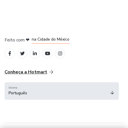
em Bogotá
em Amsterdam
em Madrid
na Cidade do México
Feito com
❤
em Belo Horizonte
Conheça a Hotmart
Idioma
Português