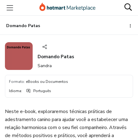
Ir
Ir
Ir
para
para
para
o
o
o
conteúdo
pagamento
rodapé
Domando Patas
principal
Domando Patas
Sandra
Formato
:
eBooks ou Documentos
Idioma
:
Português
Neste e-book, exploraremos técnicas práticas de
adestramento canino para ajudar você a estabelecer uma
relação harmoniosa com o seu fiel companheiro. Através
de métodos positivos e práticos, você aprenderá a