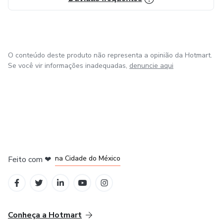
O conteúdo deste produto não representa a opinião da Hotmart.
Se você vir informações inadequadas,
denuncie aqui
em Bogotá
em Amsterdam
em Madrid
na Cidade do México
Feito com
❤
em Belo Horizonte
Conheça a Hotmart