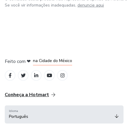
Se você vir informações inadequadas,
denuncie aqui
em Bogotá
em Amsterdam
em Madrid
na Cidade do México
Feito com
❤
em Belo Horizonte
Conheça a Hotmart
Idioma
Português