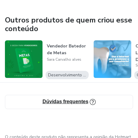
Outros produtos de quem criou esse
conteúdo
Vendedor Batedor
C
de Metas
L
D
Sara Carvalho alves
S
Desenvolvimento Pessoal
Dúvidas frequentes
O conteúdo deste produto não representa a opinião da Hotmart.