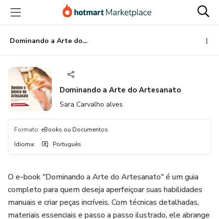
Ir
Ir
Ir
para
para
para
o
o
o
conteúdo
pagamento
rodapé
Dominando a Arte do Artesanato
principal
Dominando a Arte do Artesanato
Sara Carvalho alves
Formato
:
eBooks ou Documentos
Idioma
:
Português
O e-book "Dominando a Arte do Artesanato" é um guia
completo para quem deseja aperfeiçoar suas habilidades
manuais e criar peças incríveis. Com técnicas detalhadas,
materiais essenciais e passo a passo ilustrado, ele abrange